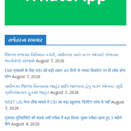
તાજેતરના સમાચાર
જિલ્લા રોજગાર વિનિમય કચેરી, ગાંધીનગર ખાતે તા.૧૧ ઓગસ્ટે રોજગાર
ભરતીમેળો યોજાશે
August 7, 2026
EMI ग्राहकों के लिए RBI की बड़ी राहत: 60 दिनों से ज्यादा डिफॉल्ट पर ही लॉक होगा
फोन
August 7, 2026
ગાંધીનગર જિલ્લા વિસ્તારમાં જાહેર શાંતિ જાળવવા હેતુ તા.૨૧ ઓગસ્ટ સુધી
પ્રતિબંધાત્મક હુકમો જાહેર
August 7, 2026
NEET-UG पेपर लीक मामले में CBI का बड़ा खुलासा: प्रिंटिंग प्रेस से नहीं
August
7, 2026
गुजरात यूनिवर्सिटी की क्लर्क भर्ती परीक्षा में बड़ा विलंब: मुख्य परीक्षा खत्म हुए 3 महीने
बीते
August 4, 2026