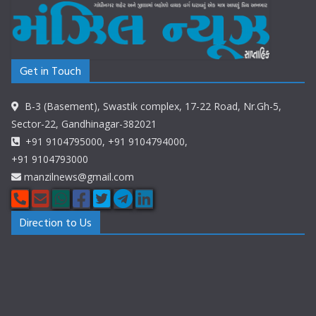
Get in Touch
B-3 (Basement), Swastik complex, 17-22 Road, Nr.Gh-5,
Sector-22, Gandhinagar-382021
+91 9104795000, +91 9104794000,
+91 9104793000
manzilnews@gmail.com
Direction to Us