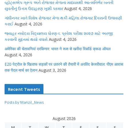
વ્હૉટ્સએપ ગ્રૂપ અને રોજગાર મેળાના માધ્યમથી આત્મનિર્ભર બનતી
યુવતીનું ઉત્તમ ઉદાહરણ ખુશી પરમાર
August 4, 2026
ગાંધીનગર ખાતે વિશેષ રોજગાર મેળા થકી મહિલા રોજગાર દિવસની ઉજવણી
કરાઈ
August 4, 2026
જવાહર નવોદય વિદ્યાલય ધોરણ-૬ પ્રવેશ પરીક્ષા ૨૦૨૭ માટે અરજી
કરવાની મુદ્દતમાં થયો વધારો
August 4, 2026
अमेरिका की चेतावनियां दरकिनार: भारत ने रूस से खरीदा रिकॉर्ड क्रूड ऑयल
August 4, 2026
E20 पेट्रोल के खिलाफ सड़कों पर उतरने की तैयारी में अरविंद केजरीवाल: पीएम आवास
तक पैदल मार्च का ऐलान
August 3, 2026
Recent Tweets
Posts by Manzil_News
August 2026
M
T
W
T
F
S
S