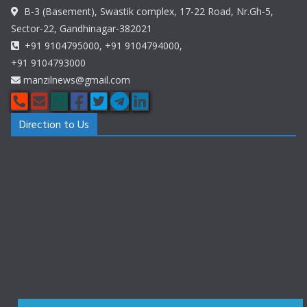
B-3 (Basement), Swastik complex, 17-22 Road, Nr.Gh-5,
Sector-22, Gandhinagar-382021
+91 9104795000, +91 9104794000,
+91 9104793000
manzilnews@gmail.com
Direction to Us