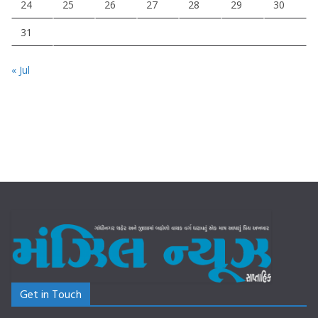
24
25
26
27
28
29
30
31
« Jul
Get in Touch