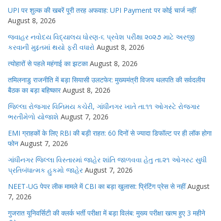
UPI पर शुल्क की खबरें पूरी तरह अफवाह: UPI Payment पर कोई चार्ज नहीं
August 8, 2026
જવાહર નવોદય વિદ્યાલય ધોરણ-૬ પ્રવેશ પરીક્ષા ૨૦૨૭ માટે અરજી
કરવાની મુદ્દતમાં થયો ફરી વધારો
August 8, 2026
त्योहारों से पहले महंगाई का झटका
August 8, 2026
तमिलनाडु राजनीति में बड़ा सियासी उलटफेर: मुख्यमंत्री विजय थलपति की सर्वदलीय
बैठक का बड़ा बहिष्कार
August 8, 2026
જિલ્લા રોજગાર વિનિમય કચેરી, ગાંધીનગર ખાતે તા.૧૧ ઓગસ્ટે રોજગાર
ભરતીમેળો યોજાશે
August 7, 2026
EMI ग्राहकों के लिए RBI की बड़ी राहत: 60 दिनों से ज्यादा डिफॉल्ट पर ही लॉक होगा
फोन
August 7, 2026
ગાંધીનગર જિલ્લા વિસ્તારમાં જાહેર શાંતિ જાળવવા હેતુ તા.૨૧ ઓગસ્ટ સુધી
પ્રતિબંધાત્મક હુકમો જાહેર
August 7, 2026
NEET-UG पेपर लीक मामले में CBI का बड़ा खुलासा: प्रिंटिंग प्रेस से नहीं
August
7, 2026
गुजरात यूनिवर्सिटी की क्लर्क भर्ती परीक्षा में बड़ा विलंब: मुख्य परीक्षा खत्म हुए 3 महीने