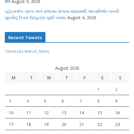
बीते
August 4, 2026
વ્હૉટ્સએપ ગ્રૂપ અને રોજગાર મેળાના માધ્યમથી આત્મનિર્ભર બનતી
યુવતીનું ઉત્તમ ઉદાહરણ ખુશી પરમાર
August 4, 2026
Recent Tweets
Tweets by Manzil_News
August 2026
M
T
W
T
F
S
S
1
2
3
4
5
6
7
8
9
10
11
12
13
14
15
16
17
18
19
20
21
22
23