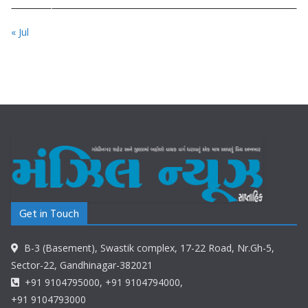
« Jul
Get in Touch
B-3 (Basement), Swastik complex, 17-22 Road, Nr.Gh-5,
Sector-22, Gandhinagar-382021
+91 9104795000, +91 9104794000,
+91 9104793000