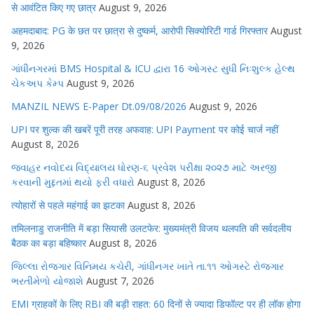
से आवंटित किए गए छात्र
August 9, 2026
अहमदाबाद: PG के छत पर छात्रा से दुष्कर्म, आरोपी सिक्योरिटी गार्ड गिरफ्तार
August
9, 2026
ગાંધીનગરમાં BMS Hospital & ICU દ્વારા 16 ઓગસ્ટ સુધી નિઃશુલ્ક હેલ્થ
ચેકઅપ કેમ્પ
August 9, 2026
MANZIL NEWS E-Paper Dt.09/08/2026
August 9, 2026
UPI पर शुल्क की खबरें पूरी तरह अफवाह: UPI Payment पर कोई चार्ज नहीं
August 8, 2026
જવાહર નવોદય વિદ્યાલય ધોરણ-૬ પ્રવેશ પરીક્ષા ૨૦૨૭ માટે અરજી
કરવાની મુદ્દતમાં થયો ફરી વધારો
August 8, 2026
त्योहारों से पहले महंगाई का झटका
August 8, 2026
तमिलनाडु राजनीति में बड़ा सियासी उलटफेर: मुख्यमंत्री विजय थलपति की सर्वदलीय
बैठक का बड़ा बहिष्कार
August 8, 2026
જિલ્લા રોજગાર વિનિમય કચેરી, ગાંધીનગર ખાતે તા.૧૧ ઓગસ્ટે રોજગાર
ભરતીમેળો યોજાશે
August 7, 2026
EMI ग्राहकों के लिए RBI की बड़ी राहत: 60 दिनों से ज्यादा डिफॉल्ट पर ही लॉक होगा