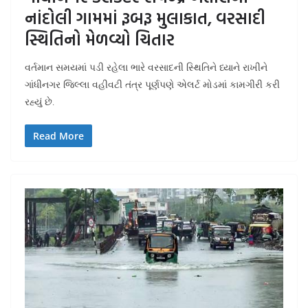
નાંદોલી ગામમાં રૂબરૂ મુલાકાત, વરસાદી
સ્થિતિનો મેળવ્યો ચિતાર
વર્તમાન સમયમાં પડી રહેલા ભારે વરસાદની સ્થિતિને ધ્યાને રાખીને
ગાંધીનગર જિલ્લા વહીવટી તંત્ર પૂર્ણપણે એલર્ટ મોડમાં કામગીરી કરી
રહ્યું છે.
Read More