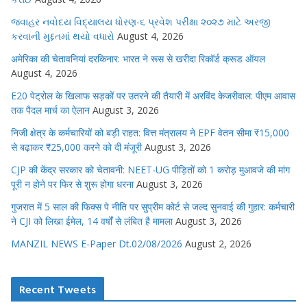
જવાહર નવોદય વિદ્યાલય ધોરણ-૬ પ્રવેશ પરીક્ષા ૨૦૨૭ માટે અરજી
કરવાની મુદ્દતમાં થયો વધારો
August 4, 2026
अमेरिका की चेतावनियां दरकिनार: भारत ने रूस से खरीदा रिकॉर्ड क्रूड ऑयल
August 4, 2026
E20 पेट्रोल के खिलाफ सड़कों पर उतरने की तैयारी में अरविंद केजरीवाल: पीएम आवास
तक पैदल मार्च का ऐलान
August 3, 2026
निजी क्षेत्र के कर्मचारियों को बड़ी राहत: वित्त मंत्रालय ने EPF वेतन सीमा ₹15,000
से बढ़ाकर ₹25,000 करने को दी मंजूरी
August 3, 2026
CJP की केंद्र सरकार को चेतावनी: NEET-UG पीड़ितों को 1 करोड़ मुआवजे की मांग
पूरी न होने पर फिर से शुरू होगा धरना
August 3, 2026
गुजरात में 5 साल की फिक्स पे नीति पर सुप्रीम कोर्ट से जल्द सुनवाई की गुहार: कर्मचारी
ने CJI को लिखा ईमेल, 14 वर्षों से लंबित है मामला
August 3, 2026
MANZIL NEWS E-Paper Dt.02/08/2026
August 2, 2026
Recent Tweets