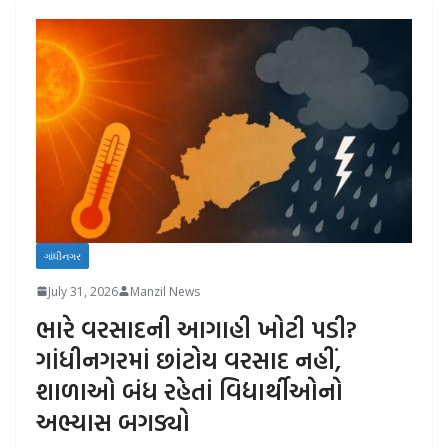
ગાંધીનગર
July 31, 2026
Manzil News
ભારે વરસાદની આગાહી ખોટી પડી?
ગાંધીનગરમાં છાંટોય વરસાદ નહીં,
શાળાઓ બંધ રહેતાં વિદ્યાર્થીઓનો
અભ્યાસ બગડ્યો