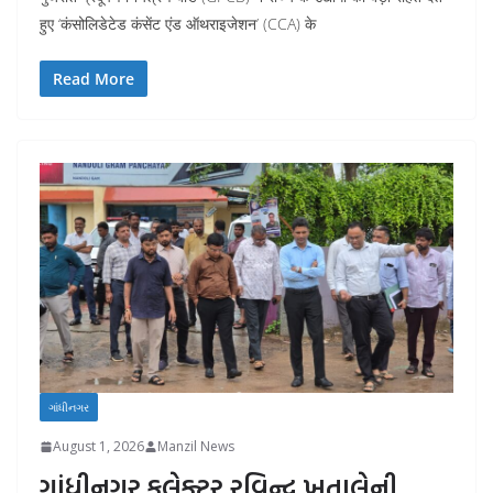
हुए ‘कंसोलिडेटेड कंसेंट एंड ऑथराइजेशन’ (CCA) के
Read More
ગાંધીનગર
August 1, 2026
Manzil News
ગાંધીનગર કલેક્ટર રવિન્દ્ર ખતાલેની