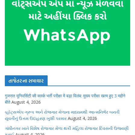
તાજેતરના સમાચાર
गुजरात यूनिवर्सिटी की क्लर्क भर्ती परीक्षा में बड़ा विलंब: मुख्य परीक्षा खत्म हुए 3 महीने
बीते
August 4, 2026
વ્હૉટ્સએપ ગ્રૂપ અને રોજગાર મેળાના માધ્યમથી આત્મનિર્ભર બનતી
યુવતીનું ઉત્તમ ઉદાહરણ ખુશી પરમાર
August 4, 2026
ગાંધીનગર ખાતે વિશેષ રોજગાર મેળા થકી મહિલા રોજગાર દિવસની ઉજવણી
કરાઈ
August 4, 2026