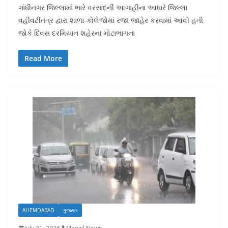
ગાંધીનગર જિલ્લામાં ભારે વરસાદની આગાહીના આધારે જિલ્લા
વહીવટીતંત્ર દ્વારા શાળા-કોલેજોમાં રજા જાહેર કરવામાં આવી હતી.
જોકે દિવસ દરમિયાન શહેરના મોટાભાગના
Read More
AHEMDABAD
ગુજરાત