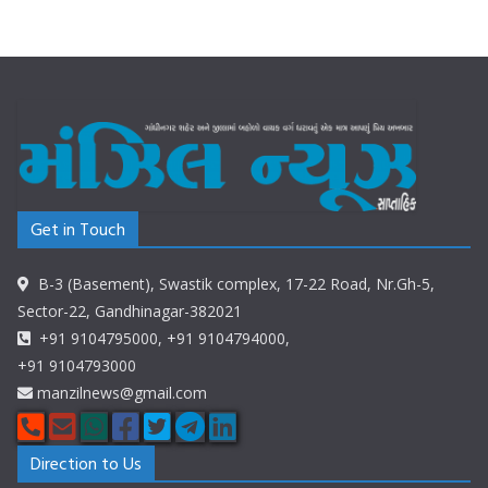
Get in Touch
B-3 (Basement), Swastik complex, 17-22 Road, Nr.Gh-5,
Sector-22, Gandhinagar-382021
+91 9104795000, +91 9104794000,
+91 9104793000
manzilnews@gmail.com
Direction to Us