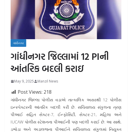
ગાંધીનગર
ગાંધીનગર જિલ્લામાં 12 PIની
આંતરિક બદલી કરાઇ
May 9, 2025
Manzil News
Post Views:
218
ગાંધીનગર જિલ્લા પોલીસ વડાએ તાત્કાલિક અસરથી 12 પોલીસ
ઇન્સ્પેક્ટરની આંતરિક બદલી કરી છે. સચિવાલય સંકુલના ત્રણ
પીઆઈ સહિત સેક્ટર-7, ઈન્ફોસિટી, સેક્ટર-21, મહિલા અને
IUCAW પોલીસ સ્ટેશનના પીઆઈની પણ બદલી કરાઈ છે. આ સાથે,
ડભોડા અને અડાલજના પીઆઈને સચિવાલય સંકુલમાં નિયુક્ત