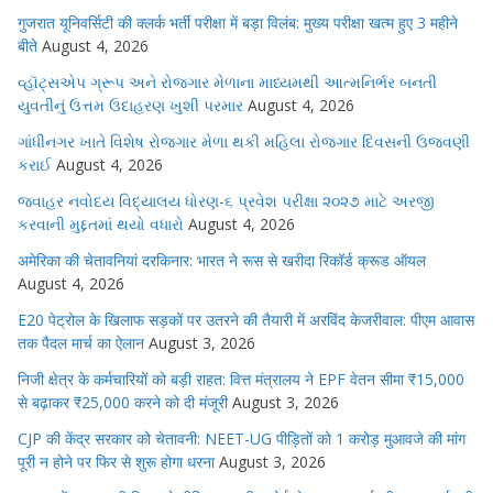
गुजरात यूनिवर्सिटी की क्लर्क भर्ती परीक्षा में बड़ा विलंब: मुख्य परीक्षा खत्म हुए 3 महीने
बीते
August 4, 2026
વ્હૉટ્સએપ ગ્રૂપ અને રોજગાર મેળાના માધ્યમથી આત્મનિર્ભર બનતી
યુવતીનું ઉત્તમ ઉદાહરણ ખુશી પરમાર
August 4, 2026
ગાંધીનગર ખાતે વિશેષ રોજગાર મેળા થકી મહિલા રોજગાર દિવસની ઉજવણી
કરાઈ
August 4, 2026
જવાહર નવોદય વિદ્યાલય ધોરણ-૬ પ્રવેશ પરીક્ષા ૨૦૨૭ માટે અરજી
કરવાની મુદ્દતમાં થયો વધારો
August 4, 2026
अमेरिका की चेतावनियां दरकिनार: भारत ने रूस से खरीदा रिकॉर्ड क्रूड ऑयल
August 4, 2026
E20 पेट्रोल के खिलाफ सड़कों पर उतरने की तैयारी में अरविंद केजरीवाल: पीएम आवास
तक पैदल मार्च का ऐलान
August 3, 2026
निजी क्षेत्र के कर्मचारियों को बड़ी राहत: वित्त मंत्रालय ने EPF वेतन सीमा ₹15,000
से बढ़ाकर ₹25,000 करने को दी मंजूरी
August 3, 2026
CJP की केंद्र सरकार को चेतावनी: NEET-UG पीड़ितों को 1 करोड़ मुआवजे की मांग
पूरी न होने पर फिर से शुरू होगा धरना
August 3, 2026