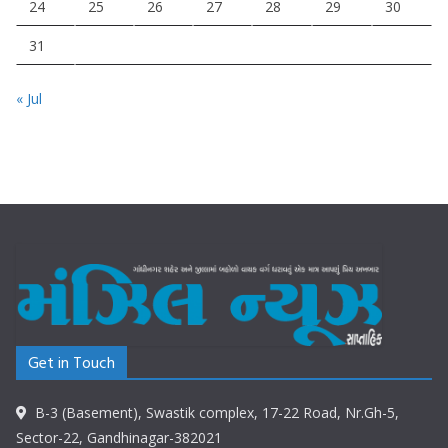
24
25
26
27
28
29
30
31
« Jul
Get in Touch
B-3 (Basement), Swastik complex, 17-22 Road, Nr.Gh-5,
Sector-22, Gandhinagar-382021