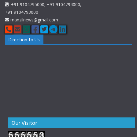
+91 9104795000, +91 9104794000,
+91 9104793000
manzilnews@gmail.com
Direction to Us
Our Visitor