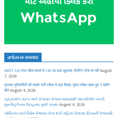
તાજેતરના સમાચાર
NEET-UG पेपर लीक मामले में CBI का बड़ा खुलासा: प्रिंटिंग प्रेस से नहीं
August
7, 2026
गुजरात यूनिवर्सिटी की क्लर्क भर्ती परीक्षा में बड़ा विलंब: मुख्य परीक्षा खत्म हुए 3 महीने
बीते
August 4, 2026
વ્હૉટ્સએપ ગ્રૂપ અને રોજગાર મેળાના માધ્યમથી આત્મનિર્ભર બનતી
યુવતીનું ઉત્તમ ઉદાહરણ ખુશી પરમાર
August 4, 2026
ગાંધીનગર ખાતે વિશેષ રોજગાર મેળા થકી મહિલા રોજગાર દિવસની ઉજવણી