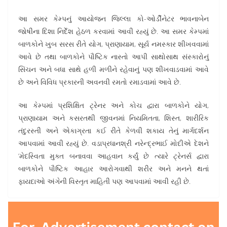
આ સમર કેમ્પનું આયોજન જિલ્લા કો-ઓર્ડીનેટર ભાવનાબેન
જોષીના દિશા નિર્દેશ હેઠળ કરવામાં આવી રહ્યું છે. આ સમર કેમ્પમાં
બાળકોને ખુબ સરસ રીતે યોગ, પ્રાણાયામ, સૂર્ય નમસ્કાર શીખવવામાં
આવે છે તથા બાળકોને પૌષ્ટિક નાસ્તો આપી સાથોસાથ સંસ્કારોનું
સિંચન અને બધા સાથે હળી મળીને રહેવાનું પણ શીખવાડવામાં આવે
છે અને વિવિધ પ્રકારની અવનવી રમતો રમાડવામાં આવે છે.
આ કેમ્પમાં પ્રશિક્ષિત ટ્રેનર અને કોચ દ્વારા બાળકોને યોગ,
પ્રાણાયામ અને કસરતથી જીવનમાં નિયમિતતા, શિસ્ત, શારીરિક
તંદુરસ્તી અને એકાગ્રતા કઈ રીતે કેળવી શકાય તેનું માર્ગદર્શન
આપવામાં આવી રહ્યું છે. વડાપ્રધાનશ્રી નરેન્દ્રભાઈ મોદીએ દેશને
‘મેદસ્વિતા મુક્ત બનાવવા આહવાન કર્યું છે ત્યારે ટ્રેનર્સ દ્વારા
બાળકોને પૌષ્ટિક આહાર આરોગવાથી શરીર અને મનને થતાં
ફાયદાઓ અંગેની વિસ્તૃત માહિતી પણ આપવામાં આવી રહી છે.