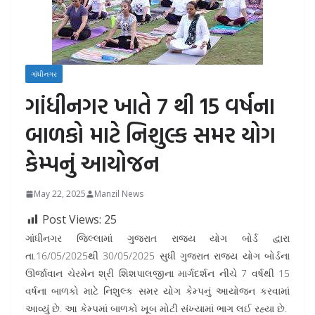
ગાંધીનગર
ગાંધીનગર ખાતે 7 થી 15 વર્ષના
બાળકો માટે નિશુલ્ક સમર યોગ
કેમ્પનું આયોજન
May 22, 2025
Manzil News
Post Views:
25
ગાંધીનગર જિલ્લામાં ગુજરાત રાજ્ય યોગ બોર્ડ દ્વારા
તા.16/05/2025થી 30/05/2025 સુધી ગુજરાત રાજ્ય યોગ બોર્ડના
ઊર્જાવાન ચેરમેન શ્રી શિશપાલજીના માર્ગદર્શન નીચે 7 વર્ષથી 15
વર્ષના બાળકો માટે નિશુલ્ક સમર યોગ કેમ્પનું આયોજન કરવામાં
આવ્યું છે. આ કેમ્પમાં બાળકો ખૂબ મોટી સંખ્યામાં ભાગ લઈ રહ્યા છે.