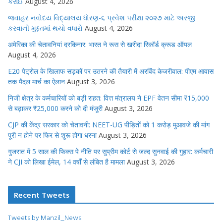
કરાઈ
August 4, 2026
જવાહર નવોદય વિદ્યાલય ધોરણ-૬ પ્રવેશ પરીક્ષા ૨૦૨૭ માટે અરજી
કરવાની મુદ્દતમાં થયો વધારો
August 4, 2026
अमेरिका की चेतावनियां दरकिनार: भारत ने रूस से खरीदा रिकॉर्ड क्रूड ऑयल
August 4, 2026
E20 पेट्रोल के खिलाफ सड़कों पर उतरने की तैयारी में अरविंद केजरीवाल: पीएम आवास
तक पैदल मार्च का ऐलान
August 3, 2026
निजी क्षेत्र के कर्मचारियों को बड़ी राहत: वित्त मंत्रालय ने EPF वेतन सीमा ₹15,000
से बढ़ाकर ₹25,000 करने को दी मंजूरी
August 3, 2026
CJP की केंद्र सरकार को चेतावनी: NEET-UG पीड़ितों को 1 करोड़ मुआवजे की मांग
पूरी न होने पर फिर से शुरू होगा धरना
August 3, 2026
गुजरात में 5 साल की फिक्स पे नीति पर सुप्रीम कोर्ट से जल्द सुनवाई की गुहार: कर्मचारी
ने CJI को लिखा ईमेल, 14 वर्षों से लंबित है मामला
August 3, 2026
Recent Tweets
Tweets by Manzil_News