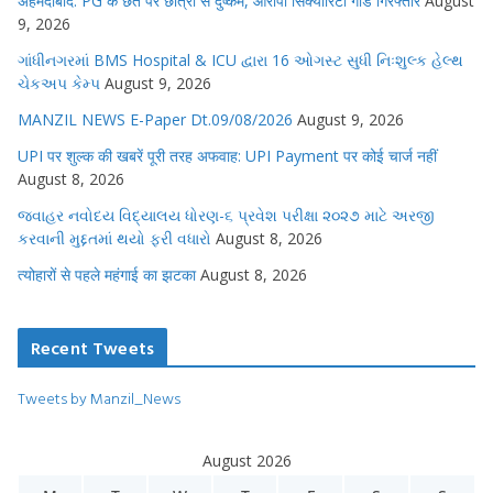
अहमदाबाद: PG के छत पर छात्रा से दुष्कर्म, आरोपी सिक्योरिटी गार्ड गिरफ्तार
August
9, 2026
ગાંધીનગરમાં BMS Hospital & ICU દ્વારા 16 ઓગસ્ટ સુધી નિઃશુલ્ક હેલ્થ
ચેકઅપ કેમ્પ
August 9, 2026
MANZIL NEWS E-Paper Dt.09/08/2026
August 9, 2026
UPI पर शुल्क की खबरें पूरी तरह अफवाह: UPI Payment पर कोई चार्ज नहीं
August 8, 2026
જવાહર નવોદય વિદ્યાલય ધોરણ-૬ પ્રવેશ પરીક્ષા ૨૦૨૭ માટે અરજી
કરવાની મુદ્દતમાં થયો ફરી વધારો
August 8, 2026
त्योहारों से पहले महंगाई का झटका
August 8, 2026
Recent Tweets
Tweets by Manzil_News
August 2026