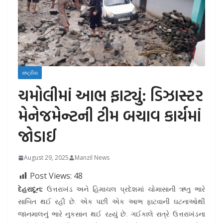
રાષ્ટ્રીય
ચમોલીમાં આભ ફાટ્યું: ડિઝાસ્ટર
મેનેજમેન્ટની ટીમ બચાવ કાર્યમાં
જોડાઈ
August 29, 2025
Manzil News
Post Views:
48
દેહરાદૂન:
ઉત્તરાખંડ અને હિમાચલ પ્રદેશમાં ચોમાસાની ઋતુ ભારે
સાબિત થઈ રહી છે. એક પછી એક આભ ફાટવાની ઘટનાઓથી
જાનમાલનું ભારે નુકસાન થઈ રહ્યું છે. ગઈકાલે રાત્રે ઉત્તરાખંડના