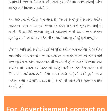
ચમોલી જિલ્લાના દેવાલના મોપાટામાં ફરી એકવાર આભ ફાટ્યું, જેના
કારણે ભારે વિનાશ સર્જાયો છે.
આ ઘટનામાં બે લોકો ગુમ થયા છે, જ્યારે સમગ્ર વિસ્તારના ઘરોમાં
કાટમાળ અને કાદવ ફરી વળ્યા છે. ઘણા મકાનોને નુકસાન થયું છે
અને 15 થી 20 જેટલા પશુઓ કાટમાળ નીચે દટાઈ જતાં તેમના
મૃતદેહ મળી આવ્યા છે, જેનાથી લોકોમાં શોકનું મોજું ફરી વળ્યું છે.
જિલ્લા અધિકારી સંદીપ તિવારીએ પુષ્ટિ કરી કે ગુમ થયેલા બે લોકોમાં
તારા સિંહ અને તેમની પત્નીનો સમાવેશ થાય છે. અન્ય બે ગંભીર રીતે
ઇજાગ્રસ્ત લોકોને કાટમાળમાંથી બચાવીને હોસ્પિટલમાં સારવાર માટે
ખસેડવામાં આવ્યા છે. ઘટનાની જાણ થતાં જ સ્થાનિક તંત્ર અને
ડિઝાસ્ટર મેનેજમેન્ટની ટીમો ઘટનાસ્થળે પહોંચી ગઈ હતી અને
બચાવ તથા કાટમાળ હટાવવાની કામગીરી તાત્કાલિક શરૂ કરવામાં
આવી હતી.