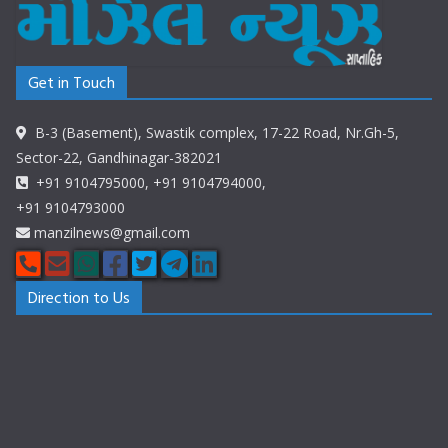
Get in Touch
B-3 (Basement), Swastik complex, 17-22 Road, Nr.Gh-5,
Sector-22, Gandhinagar-382021
+91 9104795000, +91 9104794000,
+91 9104793000
manzilnews@gmail.com
Direction to Us