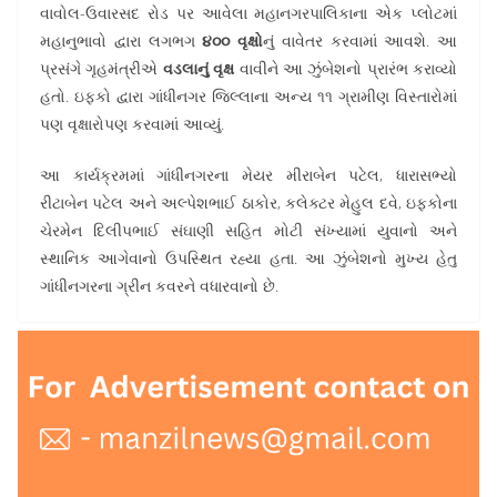
વાવોલ-ઉવારસદ રોડ પર આવેલા મહાનગરપાલિકાના એક પ્લોટમાં
મહાનુભાવો દ્વારા લગભગ
૪૦૦ વૃક્ષો
નું વાવેતર કરવામાં આવશે. આ
પ્રસંગે ગૃહમંત્રીએ
વડલાનું વૃક્ષ
વાવીને આ ઝુંબેશનો પ્રારંભ કરાવ્યો
હતો. ઇફકો દ્વારા ગાંધીનગર જિલ્લાના અન્ય ૧૧ ગ્રામીણ વિસ્તારોમાં
પણ વૃક્ષારોપણ કરવામાં આવ્યું.
આ કાર્યક્રમમાં ગાંધીનગરના મેયર મીરાબેન પટેલ, ધારાસભ્યો
રીટાબેન પટેલ અને અલ્પેશભાઈ ઠાકોર, કલેક્ટર મેહુલ દવે, ઇફકોના
ચેરમેન દિલીપભાઈ સંઘાણી સહિત મોટી સંખ્યામાં યુવાનો અને
સ્થાનિક આગેવાનો ઉપસ્થિત રહ્યા હતા. આ ઝુંબેશનો મુખ્ય હેતુ
ગાંધીનગરના ગ્રીન કવરને વધારવાનો છે.