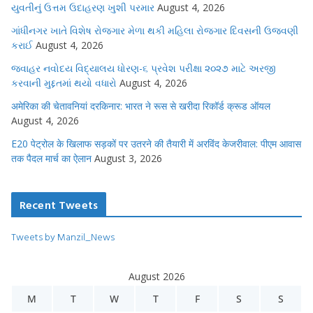
યુવતીનું ઉત્તમ ઉદાહરણ ખુશી પરમાર
August 4, 2026
ગાંધીનગર ખાતે વિશેષ રોજગાર મેળા થકી મહિલા રોજગાર દિવસની ઉજવણી
કરાઈ
August 4, 2026
જવાહર નવોદય વિદ્યાલય ધોરણ-૬ પ્રવેશ પરીક્ષા ૨૦૨૭ માટે અરજી
કરવાની મુદ્દતમાં થયો વધારો
August 4, 2026
अमेरिका की चेतावनियां दरकिनार: भारत ने रूस से खरीदा रिकॉर्ड क्रूड ऑयल
August 4, 2026
E20 पेट्रोल के खिलाफ सड़कों पर उतरने की तैयारी में अरविंद केजरीवाल: पीएम आवास
तक पैदल मार्च का ऐलान
August 3, 2026
Recent Tweets
Tweets by Manzil_News
August 2026
M
T
W
T
F
S
S