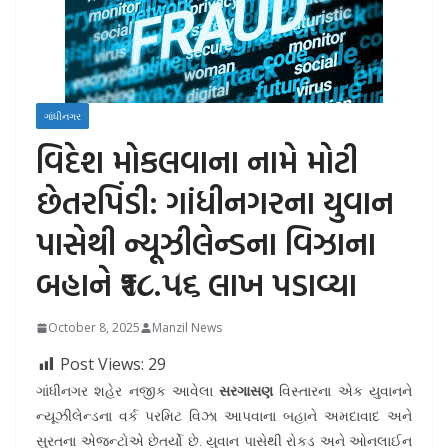
ગાંધીનગર
વિદેશ મોકલવાના નામે મોટી
છેતરપિંડી: ગાંધીનગરના યુવાન
પાસેથી ન્યૂઝીલેન્ડના વિઝાના
બહાને ₹૧૮.૫૬ લાખ પડાવ્યા
October 8, 2025
Manzil News
Post Views:
29
ગાંધીનગર શહેર નજીક આવેલા
સરગાસણ
વિસ્તારના એક યુવાનને
ન્યૂઝીલેન્ડના વર્ક પરમિટ વિઝા આપવાના બહાને અમદાવાદ અને
સુરતના એજન્ટોએ છેતર્યો છે. યુવાન પાસેથી રોકડ અને ઓનલાઈન