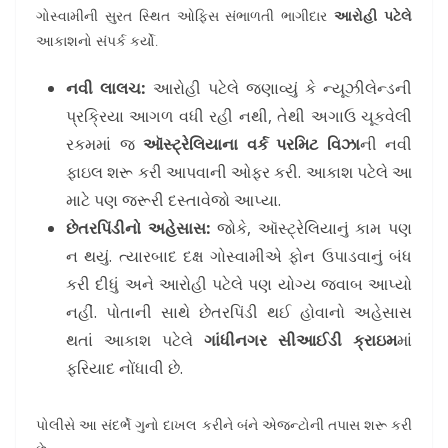
ગોસ્વામીની સુરત સ્થિત ઓફિસ સંભાળતી ભાગીદાર
આરોહી પટેલે
આકાશનો સંપર્ક કર્યો.
નવી લાલચ:
આરોહી પટેલે જણાવ્યું કે ન્યૂઝીલેન્ડની
પ્રક્રિયા આગળ વધી રહી નથી, તેથી અગાઉ ચૂકવેલી
રકમમાં જ
ઑસ્ટ્રેલિયાના વર્ક પરમિટ વિઝા
ની નવી
ફાઇલ શરૂ કરી આપવાની ઓફર કરી. આકાશ પટેલે આ
માટે પણ જરૂરી દસ્તાવેજો આપ્યા.
છેતરપિંડીનો અહેસાસ:
જોકે, ઑસ્ટ્રેલિયાનું કામ પણ
ન થયું. ત્યારબાદ દક્ષ ગોસ્વામીએ ફોન ઉપાડવાનું બંધ
કરી દીધું અને આરોહી પટેલે પણ યોગ્ય જવાબ આપ્યો
નહીં. પોતાની સાથે છેતરપિંડી થઈ હોવાનો અહેસાસ
થતાં આકાશ પટેલે
ગાંધીનગર સીઆઈડી ક્રાઇમ
માં
ફરિયાદ નોંધાવી છે.
પોલીસે આ સંદર્ભે ગુનો દાખલ કરીને બંને એજન્ટોની તપાસ શરૂ કરી