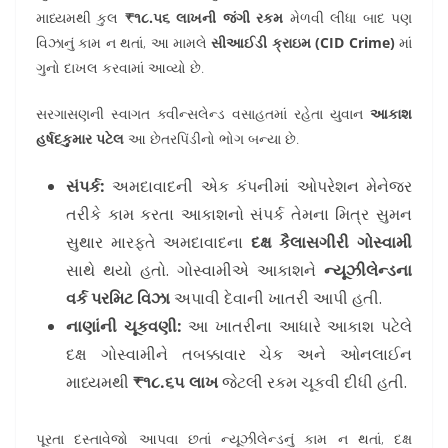
માધ્યમથી કુલ
₹૧૮.૫૬ લાખની જંગી રકમ
મેળવી લીધા બાદ પણ
વિઝાનું કામ ન થતાં, આ મામલે
સીઆઈડી ક્રાઇમ (CID Crime)
માં
ગુનો દાખલ કરવામાં આવ્યો છે.
સરગાસણની સ્વાગત ક્વીન્સલેન્ડ વસાહતમાં રહેતા યુવાન
આકાશ
હર્ષદકુમાર પટેલ
આ છેતરપિંડીનો ભોગ બન્યા છે.
સંપર્ક:
અમદાવાદની એક કંપનીમાં ઓપરેશન મેનેજર
તરીકે કામ કરતા આકાશનો સંપર્ક તેમના મિત્ર સુમન
સુથાર મારફતે અમદાવાદના
દક્ષ કૈલાસગીરી ગોસ્વામી
સાથે થયો હતો. ગોસ્વામીએ આકાશને
ન્યૂઝીલેન્ડના
વર્ક પરમિટ વિઝા
અપાવી દેવાની ખાતરી આપી હતી.
નાણાંની ચૂકવણી:
આ ખાતરીના આધારે આકાશ પટેલે
દક્ષ ગોસ્વામીને તબક્કાવાર ચેક અને ઓનલાઈન
માધ્યમથી
₹૧૮.૬૫ લાખ
જેટલી રકમ ચૂકવી દીધી હતી.
પૂરતા દસ્તાવેજો આપવા છતાં ન્યૂઝીલેન્ડનું કામ ન થતાં, દક્ષ