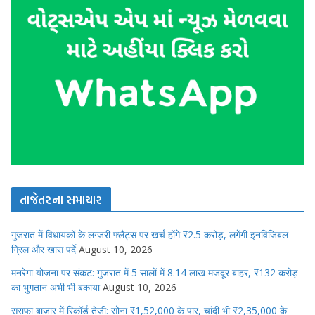
તાજેતરના સમાચાર
गुजरात में विधायकों के लग्जरी फ्लैट्स पर खर्च होंगे ₹2.5 करोड़, लगेंगी इनविजिबल
ग्रिल और खास पर्दे
August 10, 2026
मनरेगा योजना पर संकट: गुजरात में 5 सालों में 8.14 लाख मजदूर बाहर, ₹132 करोड़
का भुगतान अभी भी बकाया
August 10, 2026
सराफा बाजार में रिकॉर्ड तेजी: सोना ₹1,52,000 के पार, चांदी भी ₹2,35,000 के