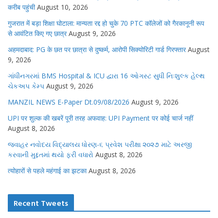
करीब पहुंची
August 10, 2026
गुजरात में बड़ा शिक्षा घोटाला: मान्यता रद्द हो चुके 70 PTC कॉलेजों को गैरकानूनी रूप
से आवंटित किए गए छात्र
August 9, 2026
अहमदाबाद: PG के छत पर छात्रा से दुष्कर्म, आरोपी सिक्योरिटी गार्ड गिरफ्तार
August
9, 2026
ગાંધીનગરમાં BMS Hospital & ICU દ્વારા 16 ઓગસ્ટ સુધી નિઃશુલ્ક હેલ્થ
ચેકઅપ કેમ્પ
August 9, 2026
MANZIL NEWS E-Paper Dt.09/08/2026
August 9, 2026
UPI पर शुल्क की खबरें पूरी तरह अफवाह: UPI Payment पर कोई चार्ज नहीं
August 8, 2026
જવાહર નવોદય વિદ્યાલય ધોરણ-૬ પ્રવેશ પરીક્ષા ૨૦૨૭ માટે અરજી
કરવાની મુદ્દતમાં થયો ફરી વધારો
August 8, 2026
त्योहारों से पहले महंगाई का झटका
August 8, 2026
Recent Tweets