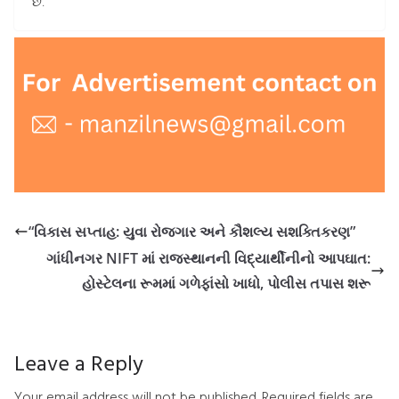
છે.
“વિકાસ સપ્તાહ: યુવા રોજગાર અને કૌશલ્ય સશક્તિકરણ”
ગાંધીનગર NIFT માં રાજસ્થાનની વિદ્યાર્થીનીનો આપઘાત:
હોસ્ટેલના રૂમમાં ગળેફાંસો ખાધો, પોલીસ તપાસ શરૂ
Leave a Reply
Your email address will not be published.
Required fields are