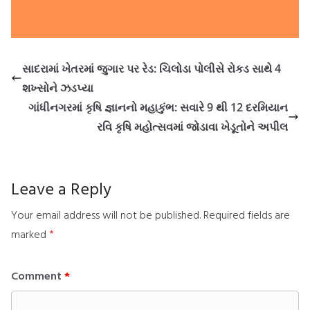
સાદરામાં ખેતરમાં જુગાર પર રેડ: ચિલોડા પોલીસે રોકડ સાથે 4
શખ્સોને ઝડપ્યા
ગાંધીનગરમાં કૃષિ જ્ઞાનનો મહાકુંભ: સવારે 9 થી 12 દરમિયાન
રવિ કૃષિ મહોત્સવમાં જોડાવા ખેડૂતોને અપીલ
Leave a Reply
Your email address will not be published.
Required fields are
marked
*
Comment
*