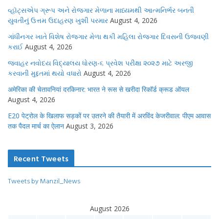
વ્હૉટ્સએપ ગ્રૂપ અને રોજગાર મેળાના માધ્યમથી આત્મનિર્ભર બનતી
યુવતીનું ઉત્તમ ઉદાહરણ ખુશી પરમાર
August 4, 2026
ગાંધીનગર ખાતે વિશેષ રોજગાર મેળા થકી મહિલા રોજગાર દિવસની ઉજવણી
કરાઈ
August 4, 2026
જવાહર નવોદય વિદ્યાલય ધોરણ-૬ પ્રવેશ પરીક્ષા ૨૦૨૭ માટે અરજી
કરવાની મુદ્દતમાં થયો વધારો
August 4, 2026
अमेरिका की चेतावनियां दरकिनार: भारत ने रूस से खरीदा रिकॉर्ड क्रूड ऑयल
August 4, 2026
E20 पेट्रोल के खिलाफ सड़कों पर उतरने की तैयारी में अरविंद केजरीवाल: पीएम आवास
तक पैदल मार्च का ऐलान
August 3, 2026
Recent Tweets
Tweets by Manzil_News
August 2026