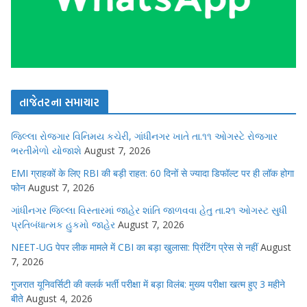
તાજેતરના સમાચાર
જિલ્લા રોજગાર વિનિમય કચેરી, ગાંધીનગર ખાતે તા.૧૧ ઓગસ્ટે રોજગાર
ભરતીમેળો યોજાશે
August 7, 2026
EMI ग्राहकों के लिए RBI की बड़ी राहत: 60 दिनों से ज्यादा डिफॉल्ट पर ही लॉक होगा
फोन
August 7, 2026
ગાંધીનગર જિલ્લા વિસ્તારમાં જાહેર શાંતિ જાળવવા હેતુ તા.૨૧ ઓગસ્ટ સુધી
પ્રતિબંધાત્મક હુકમો જાહેર
August 7, 2026
NEET-UG पेपर लीक मामले में CBI का बड़ा खुलासा: प्रिंटिंग प्रेस से नहीं
August
7, 2026
गुजरात यूनिवर्सिटी की क्लर्क भर्ती परीक्षा में बड़ा विलंब: मुख्य परीक्षा खत्म हुए 3 महीने
बीते
August 4, 2026