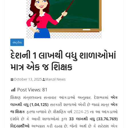
રાષ્ટ્રીય
દેશની 1 લાખથી વધુ શાળાઓમાં
માત્ર એક જ શિક્ષક
October 13, 2025
Manzil News
Post Views:
81
શિક્ષણ મંત્રાલયના સત્તાવાર આંકડાઓ અનુસાર, દેશભરમાં
એક
લાખથી વધુ (1,04,125)
સરકારી શાળાઓ એવી છે જ્યાં માત્ર
એક
જ શિક્ષક
ફરજ બજાવે છે. શૈક્ષણિક વર્ષ 2024-25 ના આ આંકડાઓ
દર્શાવે છે કે આવી શાળાઓમાં કુલ
33 લાખથી વધુ (33,76,769)
વિદ્યાર્થીઓ
અભ્યાસ કરી રહ્યા છે, જેનો અર્થ છે કે સરેરાશ એક