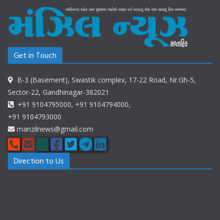
Get in Touch
B-3 (Basement), Swastik complex, 17-22 Road, Nr.Gh-5,
Sector-22, Gandhinagar-382021
+91 9104795000, +91 9104794000,
+91 9104793000
manzilnews@gmail.com
Direction to Us