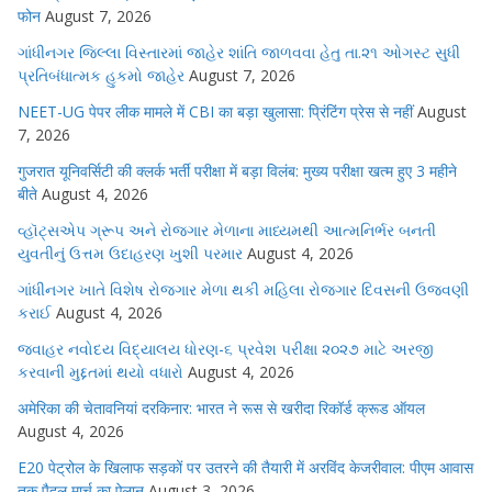
फोन
August 7, 2026
ગાંધીનગર જિલ્લા વિસ્તારમાં જાહેર શાંતિ જાળવવા હેતુ તા.૨૧ ઓગસ્ટ સુધી
પ્રતિબંધાત્મક હુકમો જાહેર
August 7, 2026
NEET-UG पेपर लीक मामले में CBI का बड़ा खुलासा: प्रिंटिंग प्रेस से नहीं
August
7, 2026
गुजरात यूनिवर्सिटी की क्लर्क भर्ती परीक्षा में बड़ा विलंब: मुख्य परीक्षा खत्म हुए 3 महीने
बीते
August 4, 2026
વ્હૉટ્સએપ ગ્રૂપ અને રોજગાર મેળાના માધ્યમથી આત્મનિર્ભર બનતી
યુવતીનું ઉત્તમ ઉદાહરણ ખુશી પરમાર
August 4, 2026
ગાંધીનગર ખાતે વિશેષ રોજગાર મેળા થકી મહિલા રોજગાર દિવસની ઉજવણી
કરાઈ
August 4, 2026
જવાહર નવોદય વિદ્યાલય ધોરણ-૬ પ્રવેશ પરીક્ષા ૨૦૨૭ માટે અરજી
કરવાની મુદ્દતમાં થયો વધારો
August 4, 2026
अमेरिका की चेतावनियां दरकिनार: भारत ने रूस से खरीदा रिकॉर्ड क्रूड ऑयल
August 4, 2026
E20 पेट्रोल के खिलाफ सड़कों पर उतरने की तैयारी में अरविंद केजरीवाल: पीएम आवास
तक पैदल मार्च का ऐलान
August 3, 2026