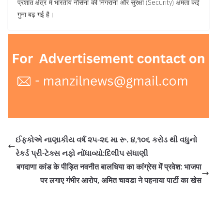
प्रशांत क्षेत्र में भारतीय नौसेना की निगरानी और सुरक्षा (Security) क्षमता कई
गुना बढ़ गई है।
ઈફકોએ નાણાકીય વર્ષ ૨૫-૨૬ મા રૂ. ૪,૧૦૬ કરોડ થી વધુનો
રેકર્ડ પ્રી-ટેક્સ નફો નોંધાવ્યો:દિલીપ સંધાણી
बगदाणा कांड के पीड़ित नवनीत बालधिया का कांग्रेस में प्रवेश: भाजपा
पर लगाए गंभीर आरोप, अमित चावडा ने पहनाया पार्टी का खेस