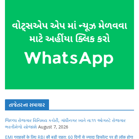
તાજેતરના સમાચાર
જિલ્લા રોજગાર વિનિમય કચેરી, ગાંધીનગર ખાતે તા.૧૧ ઓગસ્ટે રોજગાર
ભરતીમેળો યોજાશે
August 7, 2026
EMI ग्राहकों के लिए RBI की बड़ी राहत: 60 दिनों से ज्यादा डिफॉल्ट पर ही लॉक होगा