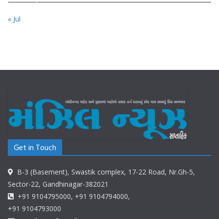
« Jul
Get in Touch
B-3 (Basement), Swastik complex, 17-22 Road, Nr.Gh-5,
Sector-22, Gandhinagar-382021
+91 9104795000, +91 9104794000,
+91 9104793000