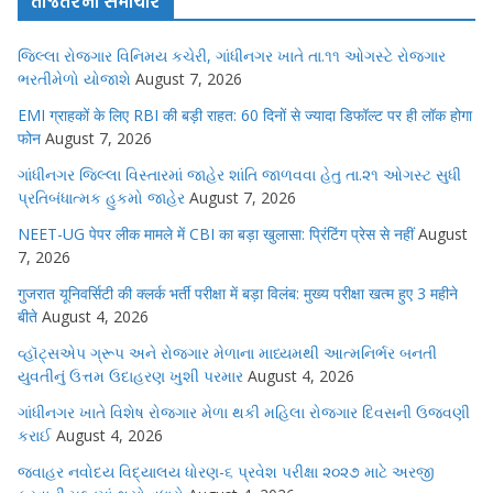
તાજેતરના સમાચાર
જિલ્લા રોજગાર વિનિમય કચેરી, ગાંધીનગર ખાતે તા.૧૧ ઓગસ્ટે રોજગાર
ભરતીમેળો યોજાશે
August 7, 2026
EMI ग्राहकों के लिए RBI की बड़ी राहत: 60 दिनों से ज्यादा डिफॉल्ट पर ही लॉक होगा
फोन
August 7, 2026
ગાંધીનગર જિલ્લા વિસ્તારમાં જાહેર શાંતિ જાળવવા હેતુ તા.૨૧ ઓગસ્ટ સુધી
પ્રતિબંધાત્મક હુકમો જાહેર
August 7, 2026
NEET-UG पेपर लीक मामले में CBI का बड़ा खुलासा: प्रिंटिंग प्रेस से नहीं
August
7, 2026
गुजरात यूनिवर्सिटी की क्लर्क भर्ती परीक्षा में बड़ा विलंब: मुख्य परीक्षा खत्म हुए 3 महीने
बीते
August 4, 2026
વ્હૉટ્સએપ ગ્રૂપ અને રોજગાર મેળાના માધ્યમથી આત્મનિર્ભર બનતી
યુવતીનું ઉત્તમ ઉદાહરણ ખુશી પરમાર
August 4, 2026
ગાંધીનગર ખાતે વિશેષ રોજગાર મેળા થકી મહિલા રોજગાર દિવસની ઉજવણી
કરાઈ
August 4, 2026
જવાહર નવોદય વિદ્યાલય ધોરણ-૬ પ્રવેશ પરીક્ષા ૨૦૨૭ માટે અરજી