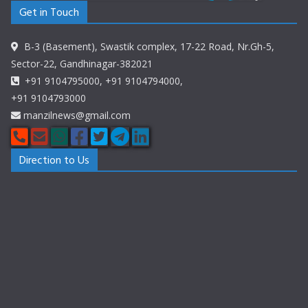
Get in Touch
B-3 (Basement), Swastik complex, 17-22 Road, Nr.Gh-5,
Sector-22, Gandhinagar-382021
+91 9104795000, +91 9104794000,
+91 9104793000
manzilnews@gmail.com
Direction to Us