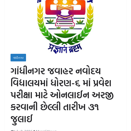
ગાંધીનગર
ગાંધીનગર જવાહર નવોદય
વિદ્યાલયમાં ધોરણ-૬ માં પ્રવેશ
પરીક્ષા માટે ઓનલાઈન અરજી
કરવાની છેલ્લી તારીખ ૩૧
જુલાઈ