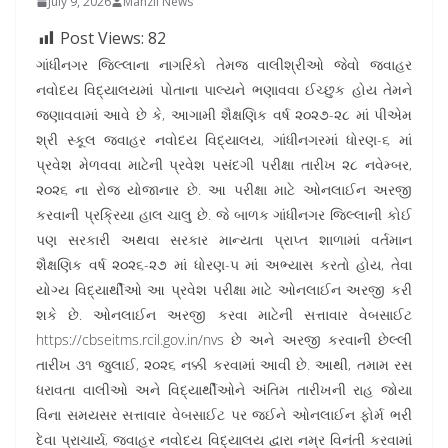
July 9, 2026
Manzil News
Post Views:
82
ગાંધીનગર જિલ્લાના નાગરિકો તેમજ વાલીશ્રીઓ જેવો જવાહર
નવોદય વિદ્યાલયમાં પોતાના પાલ્યને ભણાવવા ઈચ્છુક હોય તેમને
જણાવવામાં આવે છે કે, આગામી શૈક્ષણિક વર્ષ ૨૦૨૭-૨૮ માં પીએમ
શ્રી સ્કૂલ જવાહર નવોદય વિદ્યાલય, ગાંધીનગરમાં ધોરણ-૬ માં
પ્રવેશ મેળવવા માટેની પ્રવેશ પસંદગી પરીક્ષા તારીખ ૨૮ નવેમ્બર,
૨૦૨૬ ના રોજ યોજાનાર છે. આ પરીક્ષા માટે ઓનલાઈન અરજી
કરવાની પ્રક્રિયા હાલ ચાલુ છે. જે બાળક ગાંધીનગર જિલ્લાની કોઈ
પણ સરકારી અથવા સરકાર માન્યતા પ્રાપ્ત શાળામાં વર્તમાન
શૈક્ષણિક વર્ષ ૨૦૨૬-૨૭ માં ધોરણ-૫ માં અભ્યાસ કરતો હોય, તેવા
યોગ્ય વિદ્યાર્થીઓ આ પ્રવેશ પરીક્ષા માટે ઓનલાઈન અરજી કરી
શકે છે. ઓનલાઈન અરજી કરવા માટેની સત્તાવાર વેબસાઈટ
https://cbseitms.rcil.gov.in/nvs છે અને અરજી કરવાની છેલ્લી
તારીખ ૩૧ જુલાઈ, ૨૦૨૬ નક્કી કરવામાં આવી છે. આથી, તમામ રસ
ધરાવતા વાલીઓ અને વિદ્યાર્થીઓને અંતિમ તારીખની રાહ જોયા
વિના સમયસર સત્તાવાર વેબસાઈટ પર જઈને ઓનલાઈન ફોર્મ ભરી
દેવા પ્રાચાર્ય, જવાહર નવોદય વિદ્યાલય દ્વારા નમ્ર વિનંતી કરવામાં