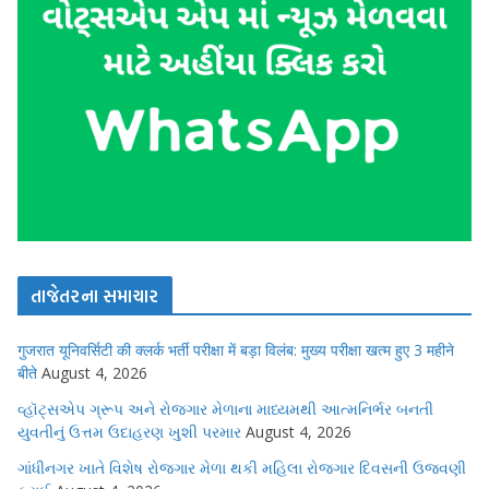
તાજેતરના સમાચાર
गुजरात यूनिवर्सिटी की क्लर्क भर्ती परीक्षा में बड़ा विलंब: मुख्य परीक्षा खत्म हुए 3 महीने
बीते
August 4, 2026
વ્હૉટ્સએપ ગ્રૂપ અને રોજગાર મેળાના માધ્યમથી આત્મનિર્ભર બનતી
યુવતીનું ઉત્તમ ઉદાહરણ ખુશી પરમાર
August 4, 2026
ગાંધીનગર ખાતે વિશેષ રોજગાર મેળા થકી મહિલા રોજગાર દિવસની ઉજવણી