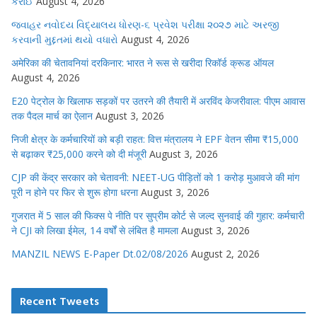
કરાઈ
August 4, 2026
જવાહર નવોદય વિદ્યાલય ધોરણ-૬ પ્રવેશ પરીક્ષા ૨૦૨૭ માટે અરજી
કરવાની મુદ્દતમાં થયો વધારો
August 4, 2026
अमेरिका की चेतावनियां दरकिनार: भारत ने रूस से खरीदा रिकॉर्ड क्रूड ऑयल
August 4, 2026
E20 पेट्रोल के खिलाफ सड़कों पर उतरने की तैयारी में अरविंद केजरीवाल: पीएम आवास
तक पैदल मार्च का ऐलान
August 3, 2026
निजी क्षेत्र के कर्मचारियों को बड़ी राहत: वित्त मंत्रालय ने EPF वेतन सीमा ₹15,000
से बढ़ाकर ₹25,000 करने को दी मंजूरी
August 3, 2026
CJP की केंद्र सरकार को चेतावनी: NEET-UG पीड़ितों को 1 करोड़ मुआवजे की मांग
पूरी न होने पर फिर से शुरू होगा धरना
August 3, 2026
गुजरात में 5 साल की फिक्स पे नीति पर सुप्रीम कोर्ट से जल्द सुनवाई की गुहार: कर्मचारी
ने CJI को लिखा ईमेल, 14 वर्षों से लंबित है मामला
August 3, 2026
MANZIL NEWS E-Paper Dt.02/08/2026
August 2, 2026
Recent Tweets