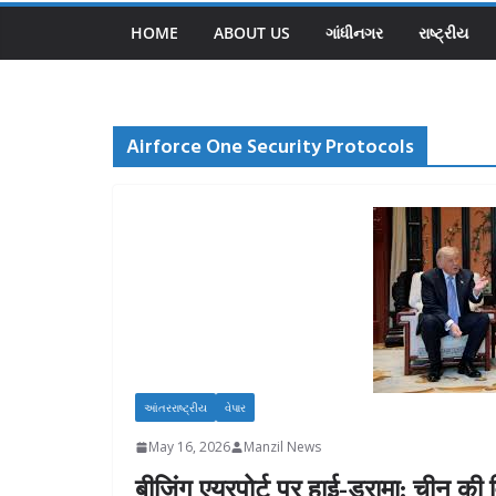
HOME
ABOUT US
ગાંધીનગર
રાષ્ટ્રીય
Airforce One Security Protocols
આંતરરાષ્ટ્રીય
વેપાર
May 16, 2026
Manzil News
बीजिंग एयरपोर्ट पर हाई-ड्रामा: चीन की 