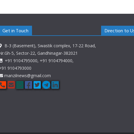
Get in Touch
Direction to U
B-3 (Basement), Swastik complex, 17-22 Road,
Nr.Gh-5, Sector-22, Gandhinagar-382021
+91 9104795000, +91 9104794000,
+91 9104793000
manzilnews@gmail.com