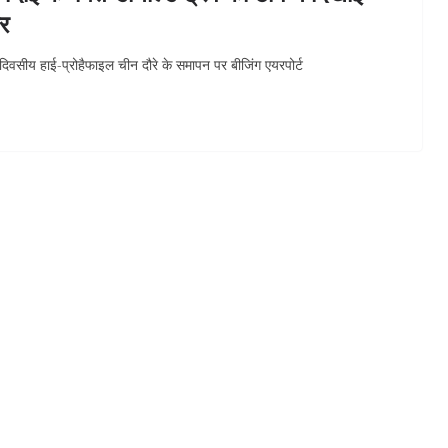
ार
 दिवसीय हाई-प्रोहैफाइल चीन दौरे के समापन पर बीजिंग एयरपोर्ट