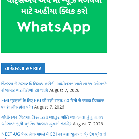
તાજેતરના સમાચાર
જિલ્લા રોજગાર વિનિમય કચેરી, ગાંધીનગર ખાતે તા.૧૧ ઓગસ્ટે
રોજગાર ભરતીમેળો યોજાશે
August 7, 2026
EMI ग्राहकों के लिए RBI की बड़ी राहत: 60 दिनों से ज्यादा डिफॉल्ट
पर ही लॉक होगा फोन
August 7, 2026
ગાંધીનગર જિલ્લા વિસ્તારમાં જાહેર શાંતિ જાળવવા હેતુ તા.૨૧
ઓગસ્ટ સુધી પ્રતિબંધાત્મક હુકમો જાહેર
August 7, 2026
NEET-UG पेपर लीक मामले में CBI का बड़ा खुलासा: प्रिंटिंग प्रेस से