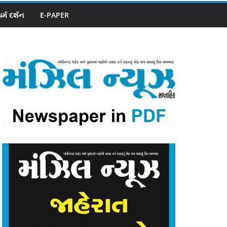
ધર્મ દર્શન
E-PAPER