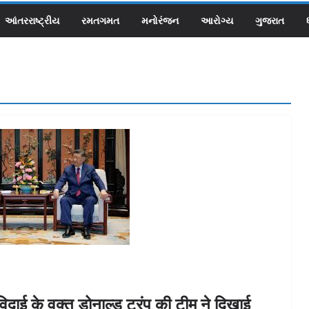
આંતરરાષ્ટ્રીય
રમતગમત
મનોરંજન
આરોગ્ય
ગુજરાત
विदाई के वक्त डोनाल्ड ट्रंप की टीम ने दिखाई