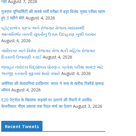
नहीं
August 7, 2026
गुजरात यूनिवर्सिटी की क्लर्क भर्ती परीक्षा में बड़ा विलंब: मुख्य परीक्षा खत्म
हुए 3 महीने बीते
August 4, 2026
વ્હૉટ્સએપ ગ્રૂપ અને રોજગાર મેળાના માધ્યમથી
આત્મનિર્ભર બનતી યુવતીનું ઉત્તમ ઉદાહરણ ખુશી પરમાર
August 4, 2026
ગાંધીનગર ખાતે વિશેષ રોજગાર મેળા થકી મહિલા રોજગાર
દિવસની ઉજવણી કરાઈ
August 4, 2026
જવાહર નવોદય વિદ્યાલય ધોરણ-૬ પ્રવેશ પરીક્ષા ૨૦૨૭ માટે
અરજી કરવાની મુદ્દતમાં થયો વધારો
August 4, 2026
अमेरिका की चेतावनियां दरकिनार: भारत ने रूस से खरीदा रिकॉर्ड क्रूड
ऑयल
August 4, 2026
E20 पेट्रोल के खिलाफ सड़कों पर उतरने की तैयारी में अरविंद
केजरीवाल: पीएम आवास तक पैदल मार्च का ऐलान
August 3, 2026
Recent Tweets