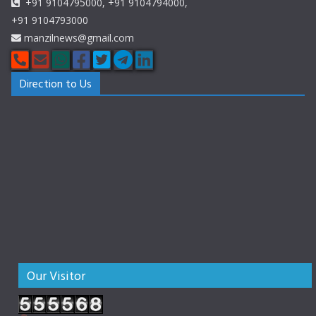
+91 9104795000, +91 9104794000,
+91 9104793000
manzilnews@gmail.com
Direction to Us
Our Visitor