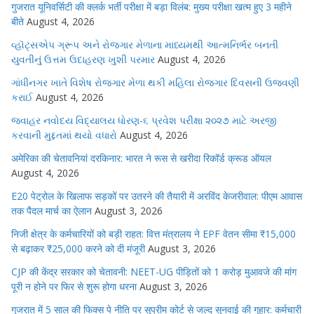
गुजरात यूनिवर्सिटी की क्लर्क भर्ती परीक्षा में बड़ा विलंब: मुख्य परीक्षा खत्म हुए 3 महीने
बीते
August 4, 2026
વ્હૉટ્સએપ ગ્રૂપ અને રોજગાર મેળાના માધ્યમથી આત્મનિર્ભર બનતી
યુવતીનું ઉત્તમ ઉદાહરણ ખુશી પરમાર
August 4, 2026
ગાંધીનગર ખાતે વિશેષ રોજગાર મેળા થકી મહિલા રોજગાર દિવસની ઉજવણી
કરાઈ
August 4, 2026
જવાહર નવોદય વિદ્યાલય ધોરણ-૬ પ્રવેશ પરીક્ષા ૨૦૨૭ માટે અરજી
કરવાની મુદ્દતમાં થયો વધારો
August 4, 2026
अमेरिका की चेतावनियां दरकिनार: भारत ने रूस से खरीदा रिकॉर्ड क्रूड ऑयल
August 4, 2026
E20 पेट्रोल के खिलाफ सड़कों पर उतरने की तैयारी में अरविंद केजरीवाल: पीएम आवास
तक पैदल मार्च का ऐलान
August 3, 2026
निजी क्षेत्र के कर्मचारियों को बड़ी राहत: वित्त मंत्रालय ने EPF वेतन सीमा ₹15,000
से बढ़ाकर ₹25,000 करने को दी मंजूरी
August 3, 2026
CJP की केंद्र सरकार को चेतावनी: NEET-UG पीड़ितों को 1 करोड़ मुआवजे की मांग
पूरी न होने पर फिर से शुरू होगा धरना
August 3, 2026
गुजरात में 5 साल की फिक्स पे नीति पर सुप्रीम कोर्ट से जल्द सुनवाई की गुहार: कर्मचारी