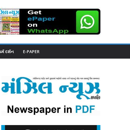
ધર્મ દર્શન
E-PAPER