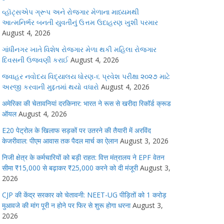
વ્હૉટ્સએપ ગ્રૂપ અને રોજગાર મેળાના માધ્યમથી
આત્મનિર્ભર બનતી યુવતીનું ઉત્તમ ઉદાહરણ ખુશી પરમાર
August 4, 2026
ગાંધીનગર ખાતે વિશેષ રોજગાર મેળા થકી મહિલા રોજગાર
દિવસની ઉજવણી કરાઈ
August 4, 2026
જવાહર નવોદય વિદ્યાલય ધોરણ-૬ પ્રવેશ પરીક્ષા ૨૦૨૭ માટે
અરજી કરવાની મુદ્દતમાં થયો વધારો
August 4, 2026
अमेरिका की चेतावनियां दरकिनार: भारत ने रूस से खरीदा रिकॉर्ड क्रूड
ऑयल
August 4, 2026
E20 पेट्रोल के खिलाफ सड़कों पर उतरने की तैयारी में अरविंद
केजरीवाल: पीएम आवास तक पैदल मार्च का ऐलान
August 3, 2026
निजी क्षेत्र के कर्मचारियों को बड़ी राहत: वित्त मंत्रालय ने EPF वेतन
सीमा ₹15,000 से बढ़ाकर ₹25,000 करने को दी मंजूरी
August 3,
2026
CJP की केंद्र सरकार को चेतावनी: NEET-UG पीड़ितों को 1 करोड़
मुआवजे की मांग पूरी न होने पर फिर से शुरू होगा धरना
August 3,
2026