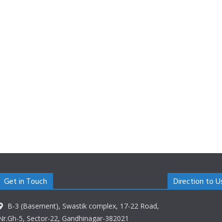
Get in Touch
Direction to U
B-3 (Basement), Swastik complex, 17-22 Road,
Nr.Gh-5, Sector-22, Gandhinagar-382021