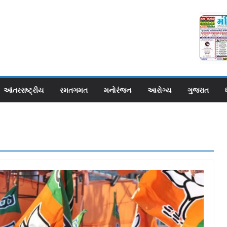
આંતરરાષ્ટ્રીય
રમતગમત
મનોરંજન
આરોગ્ય
ગુજરાત