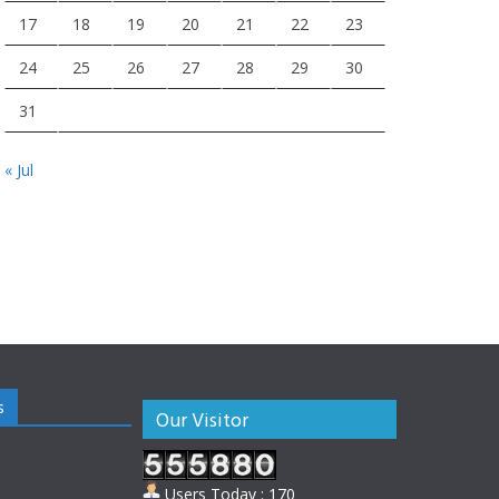
17
18
19
20
21
22
23
24
25
26
27
28
29
30
31
« Jul
s
Our Visitor
Users Today : 170