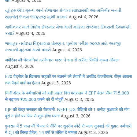
बीते
August 4, 2026
વ્હૉટ્સએપ ગ્રૂપ અને રોજગાર મેળાના માધ્યમથી આત્મનિર્ભર બનતી
યુવતીનું ઉત્તમ ઉદાહરણ ખુશી પરમાર
August 4, 2026
ગાંધીનગર ખાતે વિશેષ રોજગાર મેળા થકી મહિલા રોજગાર દિવસની ઉજવણી
કરાઈ
August 4, 2026
જવાહર નવોદય વિદ્યાલય ધોરણ-૬ પ્રવેશ પરીક્ષા ૨૦૨૭ માટે અરજી
કરવાની મુદ્દતમાં થયો વધારો
August 4, 2026
अमेरिका की चेतावनियां दरकिनार: भारत ने रूस से खरीदा रिकॉर्ड क्रूड ऑयल
August 4, 2026
E20 पेट्रोल के खिलाफ सड़कों पर उतरने की तैयारी में अरविंद केजरीवाल: पीएम आवास
तक पैदल मार्च का ऐलान
August 3, 2026
निजी क्षेत्र के कर्मचारियों को बड़ी राहत: वित्त मंत्रालय ने EPF वेतन सीमा ₹15,000
से बढ़ाकर ₹25,000 करने को दी मंजूरी
August 3, 2026
CJP की केंद्र सरकार को चेतावनी: NEET-UG पीड़ितों को 1 करोड़ मुआवजे की मांग
पूरी न होने पर फिर से शुरू होगा धरना
August 3, 2026
गुजरात में 5 साल की फिक्स पे नीति पर सुप्रीम कोर्ट से जल्द सुनवाई की गुहार: कर्मचारी
ने CJI को लिखा ईमेल, 14 वर्षों से लंबित है मामला
August 3, 2026