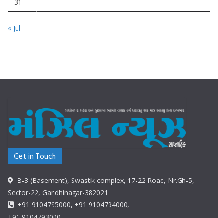
31
« Jul
Get in Touch
B-3 (Basement), Swastik complex, 17-22 Road, Nr.Gh-5,
Sector-22, Gandhinagar-382021
+91 9104795000, +91 9104794000,
+91 9104793000