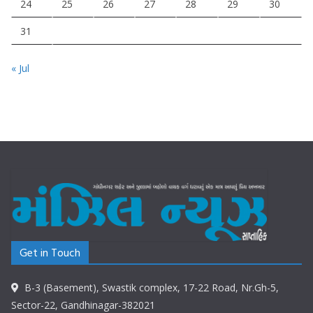
24
25
26
27
28
29
30
31
« Jul
Get in Touch
B-3 (Basement), Swastik complex, 17-22 Road, Nr.Gh-5,
Sector-22, Gandhinagar-382021