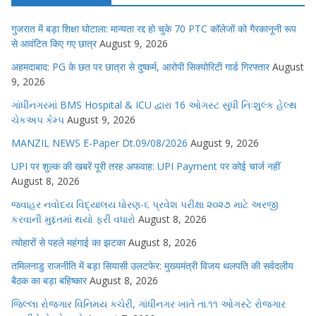
गुजरात में बड़ा शिक्षा घोटाला: मान्यता रद्द हो चुके 70 PTC कॉलेजों को गैरकानूनी रूप
से आवंटित किए गए छात्र
August 9, 2026
अहमदाबाद: PG के छत पर छात्रा से दुष्कर्म, आरोपी सिक्योरिटी गार्ड गिरफ्तार
August
9, 2026
ગાંધીનગરમાં BMS Hospital & ICU દ્વારા 16 ઓગસ્ટ સુધી નિઃશુલ્ક હેલ્થ
ચેકઅપ કેમ્પ
August 9, 2026
MANZIL NEWS E-Paper Dt.09/08/2026
August 9, 2026
UPI पर शुल्क की खबरें पूरी तरह अफवाह: UPI Payment पर कोई चार्ज नहीं
August 8, 2026
જવાહર નવોદય વિદ્યાલય ધોરણ-૬ પ્રવેશ પરીક્ષા ૨૦૨૭ માટે અરજી
કરવાની મુદ્દતમાં થયો ફરી વધારો
August 8, 2026
त्योहारों से पहले महंगाई का झटका
August 8, 2026
तमिलनाडु राजनीति में बड़ा सियासी उलटफेर: मुख्यमंत्री विजय थलपति की सर्वदलीय
बैठक का बड़ा बहिष्कार
August 8, 2026
જિલ્લા રોજગાર વિનિમય કચેરી, ગાંધીનગર ખાતે તા.૧૧ ઓગસ્ટે રોજગાર