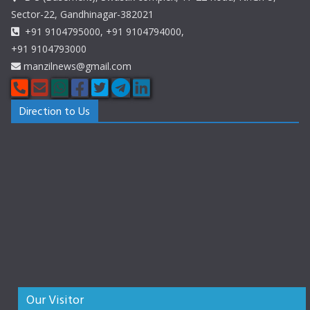
Sector-22, Gandhinagar-382021
+91 9104795000, +91 9104794000,
+91 9104793000
manzilnews@gmail.com
Direction to Us
Our Visitor