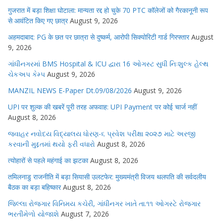
गुजरात में बड़ा शिक्षा घोटाला: मान्यता रद्द हो चुके 70 PTC कॉलेजों को गैरकानूनी रूप
से आवंटित किए गए छात्र
August 9, 2026
अहमदाबाद: PG के छत पर छात्रा से दुष्कर्म, आरोपी सिक्योरिटी गार्ड गिरफ्तार
August
9, 2026
ગાંધીનગરમાં BMS Hospital & ICU દ્વારા 16 ઓગસ્ટ સુધી નિઃશુલ્ક હેલ્થ
ચેકઅપ કેમ્પ
August 9, 2026
MANZIL NEWS E-Paper Dt.09/08/2026
August 9, 2026
UPI पर शुल्क की खबरें पूरी तरह अफवाह: UPI Payment पर कोई चार्ज नहीं
August 8, 2026
જવાહર નવોદય વિદ્યાલય ધોરણ-૬ પ્રવેશ પરીક્ષા ૨૦૨૭ માટે અરજી
કરવાની મુદ્દતમાં થયો ફરી વધારો
August 8, 2026
त्योहारों से पहले महंगाई का झटका
August 8, 2026
तमिलनाडु राजनीति में बड़ा सियासी उलटफेर: मुख्यमंत्री विजय थलपति की सर्वदलीय
बैठक का बड़ा बहिष्कार
August 8, 2026
જિલ્લા રોજગાર વિનિમય કચેરી, ગાંધીનગર ખાતે તા.૧૧ ઓગસ્ટે રોજગાર
ભરતીમેળો યોજાશે
August 7, 2026