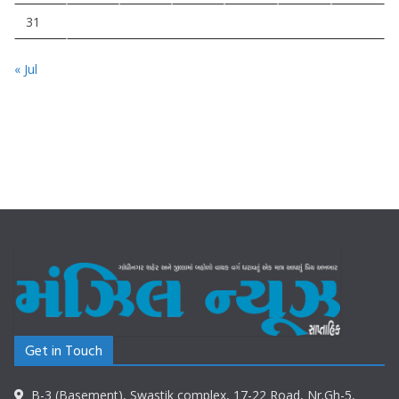
31
« Jul
Get in Touch
B-3 (Basement), Swastik complex, 17-22 Road, Nr.Gh-5,