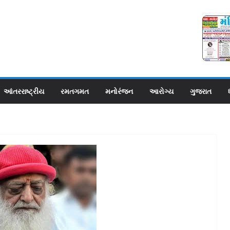
આંતરરાષ્ટ્રીય
રમતગમત
મનોરંજન
આરોગ્ય
ગુજરાત