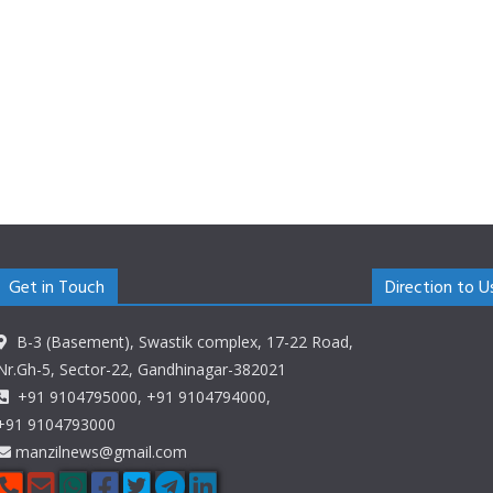
Get in Touch
Direction to U
B-3 (Basement), Swastik complex, 17-22 Road,
Nr.Gh-5, Sector-22, Gandhinagar-382021
+91 9104795000, +91 9104794000,
+91 9104793000
manzilnews@gmail.com