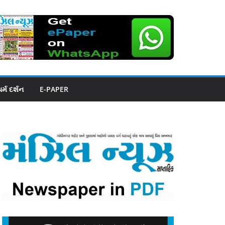
ધર્મ દર્શન
E-PAPER