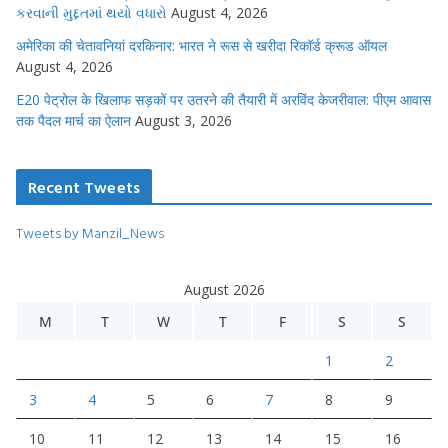
કરવાની મુદ્દતમાં થયો વધારો
August 4, 2026
अमेरिका की चेतावनियां दरकिनार: भारत ने रूस से खरीदा रिकॉर्ड क्रूड ऑयल
August 4, 2026
E20 पेट्रोल के खिलाफ सड़कों पर उतरने की तैयारी में अरविंद केजरीवाल: पीएम आवास
तक पैदल मार्च का ऐलान
August 3, 2026
Recent Tweets
Tweets by Manzil_News
August 2026
M
T
W
T
F
S
S
1
2
3
4
5
6
7
8
9
10
11
12
13
14
15
16