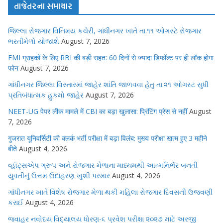
તાજેતરના સમાચાર
જિલ્લા રોજગાર વિનિમય કચેરી, ગાંધીનગર ખાતે તા.૧૧ ઓગસ્ટે રોજગાર
ભરતીમેળો યોજાશે
August 7, 2026
EMI ग्राहकों के लिए RBI की बड़ी राहत: 60 दिनों से ज्यादा डिफॉल्ट पर ही लॉक होगा
फोन
August 7, 2026
ગાંધીનગર જિલ્લા વિસ્તારમાં જાહેર શાંતિ જાળવવા હેતુ તા.૨૧ ઓગસ્ટ સુધી
પ્રતિબંધાત્મક હુકમો જાહેર
August 7, 2026
NEET-UG पेपर लीक मामले में CBI का बड़ा खुलासा: प्रिंटिंग प्रेस से नहीं
August
7, 2026
गुजरात यूनिवर्सिटी की क्लर्क भर्ती परीक्षा में बड़ा विलंब: मुख्य परीक्षा खत्म हुए 3 महीने
बीते
August 4, 2026
વ્હૉટ્સએપ ગ્રૂપ અને રોજગાર મેળાના માધ્યમથી આત્મનિર્ભર બનતી
યુવતીનું ઉત્તમ ઉદાહરણ ખુશી પરમાર
August 4, 2026
ગાંધીનગર ખાતે વિશેષ રોજગાર મેળા થકી મહિલા રોજગાર દિવસની ઉજવણી
કરાઈ
August 4, 2026
જવાહર નવોદય વિદ્યાલય ધોરણ-૬ પ્રવેશ પરીક્ષા ૨૦૨૭ માટે અરજી