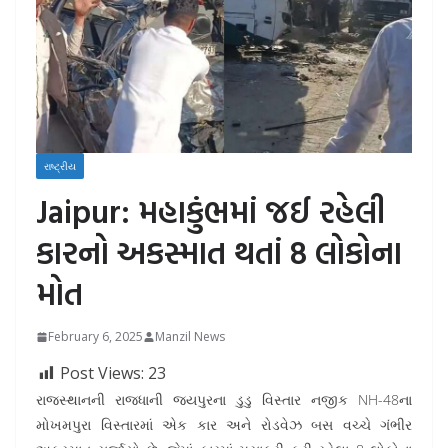
રાષ્ટ્રીય
Jaipur: મહાકુંભમાં જઈ રહેલી
કારનો અકસ્માત થતાં 8 લોકોના
મોત
February 6, 2025
Manzil News
Post Views:
23
રાજસ્થાનની રાજધાની જયપુરના ડુડુ વિસ્તાર નજીક NH-48ના
મોખમપુરા વિસ્તારમાં એક કાર અને રોડવેઝ બસ વચ્ચે ગંભીર