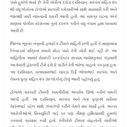
પાસે હુમલો થયો છે. રેતી ચોરીના દરોડા દરમિયાન, સરપંચ સહિત ૨૫
થી વધુ લોકોના ટોળાએ સરકારી કર્મચારીઓ સાથે મારામારી કરી અને
જાનથી મારી નાખવાની ધમકી આપી હતી. આ સમગ્ર ઘટના અંગે
માણસા પોલીસ સ્ટેશનમાં ગુનો દાખલ કરીને વધુ તપાસ હાથ ધરવામાં
આવી છે.
જિલ્લા ભૂસ્તર તંત્રની ફ્લાઈંગ ટીમને માહિતી મળી હતી કે માણસાના
દેલવાડમાં રાત્રિના સમયે મોટા પાયે રેતી ચોરી થઈ રહી છે. આ
માહિતીના આધારે રોયલ્ટી ઇન્સ્પેક્ટર સત્યમ જયેશકુમાર પંડ્યાની
આગેવાની હેઠળની ટીમે દરોડો પાડીને રેતી ભરેલા વાહનો પકડ્યા હતા.
આ દરમિયાન, ઘનશ્યામભાઈ ચાવડા ઉર્ફે ભોલાભાઈ સરપંચ અને
તેમના પુત્ર સહિત ૨૫-૩૦ લોકોનું ટોળું આવી પહોંચ્યું હતું.
ટોળાએ સરકારી ટીમની કામગીરીમાં અવરોધ ઊભો કરીને ધમકી
આપી હતી. આ દરમિયાન, સરપંચ અને તેના પુત્રએ સર્વેયર
વેદાંતભાઈ પટેલ સાથે ઝપાઝપી કરીને તેમને માર માર્યો હતો. અન્ય
આરોપીઓએ સિક્યુરિટી ગાર્ડ પર પણ તીક્ષ્ણ હથિયારથી હુમલો
કરવાનો પ્રયાસ કર્યો હતો. રેતીચોરો ટીમના વાહનોની ચાવીઓ