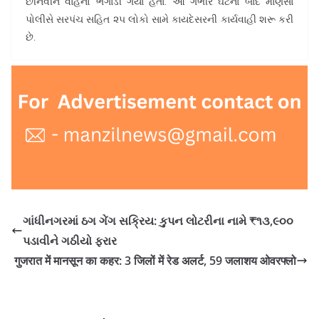
છીનવીને વાહનો ભગાડી ગયા હતા. આ ગંભીર ઘટના બાદ માણસા
પોલીસે સરપંચ સહિત ૨૫ લોકો સામે કાયદેસરની કાર્યવાહી શરૂ કરી
છે.
ગાંધીનગરમાં ઠગ ગેંગ સક્રિય: કુપન લોટરીના નામે ₹૧૩,૯૦૦
પડાવીને ગઠીયો ફરાર
गुजरात में मानसून का कहर: 3 जिलों में रेड अलर्ट, 59 जलाशय ओवरफ्लो