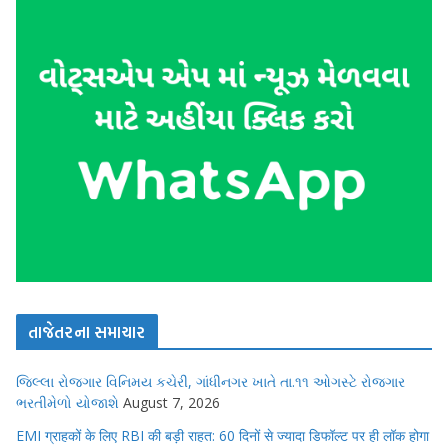
તાજેતરના સમાચાર
જિલ્લા રોજગાર વિનિમય કચેરી, ગાંધીનગર ખાતે તા.૧૧ ઓગસ્ટે રોજગાર
ભરતીમેળો યોજાશે
August 7, 2026
EMI ग्राहकों के लिए RBI की बड़ी राहत: 60 दिनों से ज्यादा डिफॉल्ट पर ही लॉक होगा