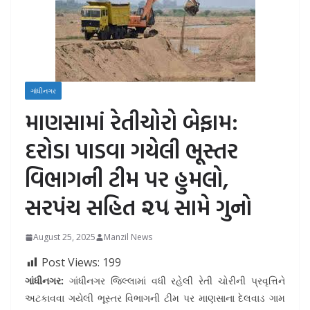
ગાંધીનગર
માણસામાં રેતીચોરો બેફામ:
દરોડા પાડવા ગયેલી ભૂસ્તર
વિભાગની ટીમ પર હુમલો,
સરપંચ સહિત ૨૫ સામે ગુનો
August 25, 2025
Manzil News
Post Views:
199
ગાંધીનગર:
ગાંધીનગર જિલ્લામાં વધી રહેલી રેતી ચોરીની પ્રવૃત્તિને
અટકાવવા ગયેલી ભૂસ્તર વિભાગની ટીમ પર માણસાના દેલવાડ ગામ