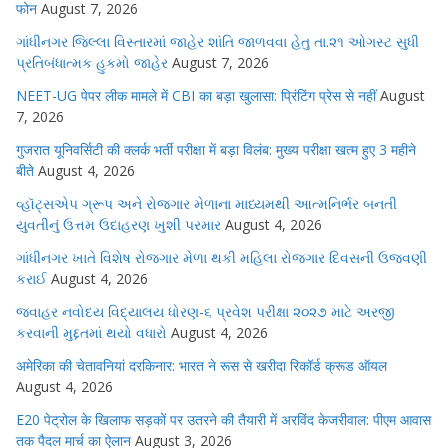
फोन
August 7, 2026
ગાંધીનગર જિલ્લા વિસ્તારમાં જાહેર શાંતિ જાળવવા હેતુ તા.૨૧ ઓગસ્ટ સુધી
પ્રતિબંધાત્મક હુકમો જાહેર
August 7, 2026
NEET-UG पेपर लीक मामले में CBI का बड़ा खुलासा: प्रिंटिंग प्रेस से नहीं
August
7, 2026
गुजरात यूनिवर्सिटी की क्लर्क भर्ती परीक्षा में बड़ा विलंब: मुख्य परीक्षा खत्म हुए 3 महीने
बीते
August 4, 2026
વ્હૉટ્સએપ ગ્રૂપ અને રોજગાર મેળાના માધ્યમથી આત્મનિર્ભર બનતી
યુવતીનું ઉત્તમ ઉદાહરણ ખુશી પરમાર
August 4, 2026
ગાંધીનગર ખાતે વિશેષ રોજગાર મેળા થકી મહિલા રોજગાર દિવસની ઉજવણી
કરાઈ
August 4, 2026
જવાહર નવોદય વિદ્યાલય ધોરણ-૬ પ્રવેશ પરીક્ષા ૨૦૨૭ માટે અરજી
કરવાની મુદ્દતમાં થયો વધારો
August 4, 2026
अमेरिका की चेतावनियां दरकिनार: भारत ने रूस से खरीदा रिकॉर्ड क्रूड ऑयल
August 4, 2026
E20 पेट्रोल के खिलाफ सड़कों पर उतरने की तैयारी में अरविंद केजरीवाल: पीएम आवास
तक पैदल मार्च का ऐलान
August 3, 2026