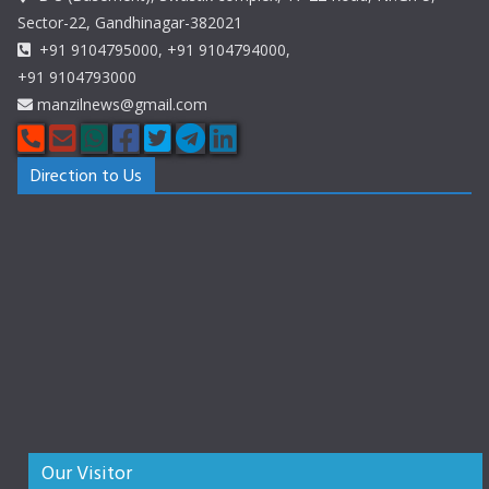
Sector-22, Gandhinagar-382021
+91 9104795000, +91 9104794000,
+91 9104793000
manzilnews@gmail.com
Direction to Us
Our Visitor