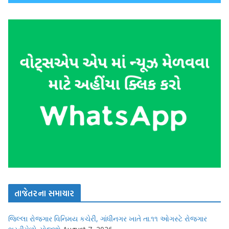
તાજેતરના સમાચાર
જિલ્લા રોજગાર વિનિમય કચેરી, ગાંધીનગર ખાતે તા.૧૧ ઓગસ્ટે રોજગાર