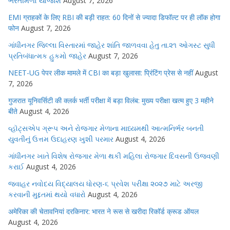
ભરતીમેળો યોજાશે
August 7, 2026
EMI ग्राहकों के लिए RBI की बड़ी राहत: 60 दिनों से ज्यादा डिफॉल्ट पर ही लॉक होगा
फोन
August 7, 2026
ગાંધીનગર જિલ્લા વિસ્તારમાં જાહેર શાંતિ જાળવવા હેતુ તા.૨૧ ઓગસ્ટ સુધી
પ્રતિબંધાત્મક હુકમો જાહેર
August 7, 2026
NEET-UG पेपर लीक मामले में CBI का बड़ा खुलासा: प्रिंटिंग प्रेस से नहीं
August
7, 2026
गुजरात यूनिवर्सिटी की क्लर्क भर्ती परीक्षा में बड़ा विलंब: मुख्य परीक्षा खत्म हुए 3 महीने
बीते
August 4, 2026
વ્હૉટ્સએપ ગ્રૂપ અને રોજગાર મેળાના માધ્યમથી આત્મનિર્ભર બનતી
યુવતીનું ઉત્તમ ઉદાહરણ ખુશી પરમાર
August 4, 2026
ગાંધીનગર ખાતે વિશેષ રોજગાર મેળા થકી મહિલા રોજગાર દિવસની ઉજવણી
કરાઈ
August 4, 2026
જવાહર નવોદય વિદ્યાલય ધોરણ-૬ પ્રવેશ પરીક્ષા ૨૦૨૭ માટે અરજી
કરવાની મુદ્દતમાં થયો વધારો
August 4, 2026
अमेरिका की चेतावनियां दरकिनार: भारत ने रूस से खरीदा रिकॉर्ड क्रूड ऑयल
August 4, 2026