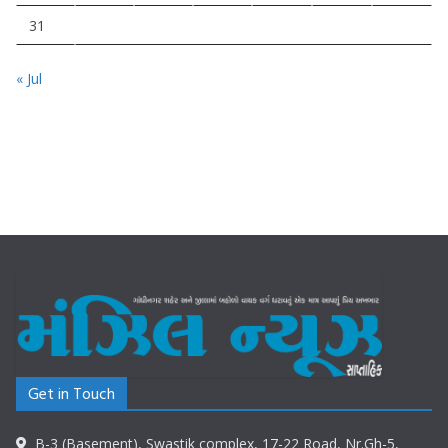
31
« Jul
Get in Touch
B-3 (Basement), Swastik complex, 17-22 Road, Nr.Gh-5,