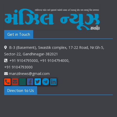
Get in Touch
B-3 (Basement), Swastik complex, 17-22 Road, Nr.Gh-5,
Sector-22, Gandhinagar-382021
+91 9104795000, +91 9104794000,
+91 9104793000
manzilnews@gmail.com
Direction to Us