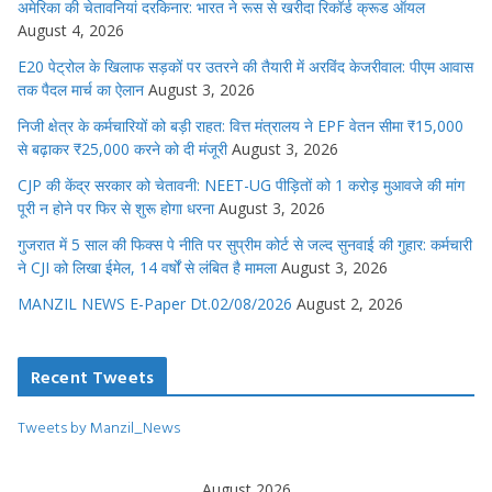
अमेरिका की चेतावनियां दरकिनार: भारत ने रूस से खरीदा रिकॉर्ड क्रूड ऑयल
August 4, 2026
E20 पेट्रोल के खिलाफ सड़कों पर उतरने की तैयारी में अरविंद केजरीवाल: पीएम आवास
तक पैदल मार्च का ऐलान
August 3, 2026
निजी क्षेत्र के कर्मचारियों को बड़ी राहत: वित्त मंत्रालय ने EPF वेतन सीमा ₹15,000
से बढ़ाकर ₹25,000 करने को दी मंजूरी
August 3, 2026
CJP की केंद्र सरकार को चेतावनी: NEET-UG पीड़ितों को 1 करोड़ मुआवजे की मांग
पूरी न होने पर फिर से शुरू होगा धरना
August 3, 2026
गुजरात में 5 साल की फिक्स पे नीति पर सुप्रीम कोर्ट से जल्द सुनवाई की गुहार: कर्मचारी
ने CJI को लिखा ईमेल, 14 वर्षों से लंबित है मामला
August 3, 2026
MANZIL NEWS E-Paper Dt.02/08/2026
August 2, 2026
Recent Tweets
Tweets by Manzil_News
August 2026