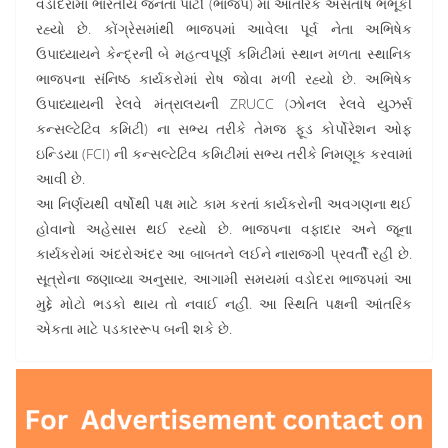
વડોદરામાં ભારતીય જનતા પાર્ટી (ભાજપ) માં આંતરિક અસંતોષ ભભૂકી
રહ્યો છે. કોંગ્રેસમાંથી ભાજપમાં આવેલા પૂર્વ નેતા અભિષેક
ઉપાધ્યાયને કેન્દ્રની બે મહત્વપૂર્ણ કમિટીમાં સ્થાન મળતા સ્થાનિક
ભાજપના સંનિષ્ઠ કાર્યકરોમાં રોષ જોવા મળી રહ્યો છે. અભિષેક
ઉપાધ્યાયની રેલવે મંત્રાલયની ZRUCC (ઝોનલ રેલવે યુઝર્સ
કન્સલ્ટેટિવ કમિટી) ના સભ્ય તરીકે તેમજ ફૂડ કોર્પોરેશન ઓફ
ઇન્ડિયા (FCI) ની કન્સલ્ટેટિવ કમિટીમાં સભ્ય તરીકે નિમણૂક કરવામાં
આવી છે.
આ નિર્ણયથી વર્ષોથી પક્ષ માટે કામ કરતાં કાર્યકરોની અવગણના થઈ
હોવાનો અહેસાસ થઈ રહ્યો છે. ભાજપના વફાદાર અને જૂના
કાર્યકરોમાં અંદરોઅંદર આ બાબતને લઈને નારાજગી પ્રવર્તી રહી છે.
સૂત્રોના જણાવ્યા અનુસાર, આગામી સમયમાં વડોદરા ભાજપમાં આ
મુદ્દે મોટો ભડકો થાય તો નવાઈ નહીં. આ સ્થિતિ પક્ષની આંતરિક
એકતા માટે પડકારરૂપ બની શકે છે.