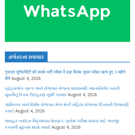
તાજેતરના સમાચાર
गुजरात यूनिवर्सिटी की क्लर्क भर्ती परीक्षा में बड़ा विलंब: मुख्य परीक्षा खत्म हुए 3 महीने
बीते
August 4, 2026
વ્હૉટ્સએપ ગ્રૂપ અને રોજગાર મેળાના માધ્યમથી આત્મનિર્ભર બનતી
યુવતીનું ઉત્તમ ઉદાહરણ ખુશી પરમાર
August 4, 2026
ગાંધીનગર ખાતે વિશેષ રોજગાર મેળા થકી મહિલા રોજગાર દિવસની ઉજવણી
કરાઈ
August 4, 2026
જવાહર નવોદય વિદ્યાલય ધોરણ-૬ પ્રવેશ પરીક્ષા ૨૦૨૭ માટે અરજી
કરવાની મુદ્દતમાં થયો વધારો
August 4, 2026