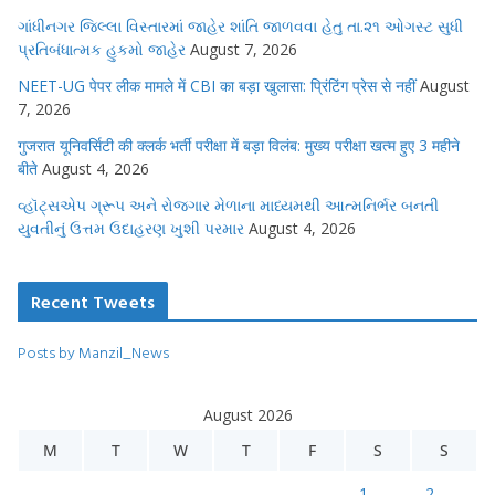
ગાંધીનગર જિલ્લા વિસ્તારમાં જાહેર શાંતિ જાળવવા હેતુ તા.૨૧ ઓગસ્ટ સુધી
પ્રતિબંધાત્મક હુકમો જાહેર
August 7, 2026
NEET-UG पेपर लीक मामले में CBI का बड़ा खुलासा: प्रिंटिंग प्रेस से नहीं
August
7, 2026
गुजरात यूनिवर्सिटी की क्लर्क भर्ती परीक्षा में बड़ा विलंब: मुख्य परीक्षा खत्म हुए 3 महीने
बीते
August 4, 2026
વ્હૉટ્સએપ ગ્રૂપ અને રોજગાર મેળાના માધ્યમથી આત્મનિર્ભર બનતી
યુવતીનું ઉત્તમ ઉદાહરણ ખુશી પરમાર
August 4, 2026
Recent Tweets
Posts by Manzil_News
August 2026
M
T
W
T
F
S
S
1
2