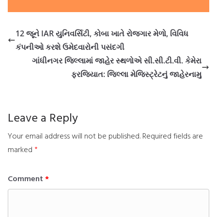
12 જૂને IAR યુનિવર્સિટી, કોબા ખાતે રોજગાર મેળો, વિવિધ
કંપનીઓ કરશે ઉમેદવારોની પસંદગી
ગાંધીનગર જિલ્લામાં જાહેર સ્થળોએ સી.સી.ટી.વી. કેમેરા
ફરજિયાત: જિલ્લા મેજિસ્ટ્રેટનું જાહેરનામુ
Leave a Reply
Your email address will not be published.
Required fields are
marked
*
Comment
*