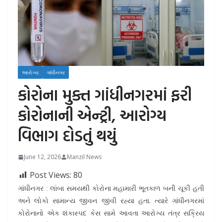
આરોગ્ય
ગાંધીનગર
કોરોના મુક્ત ગાંધીનગરમાં ફરી
કોરોનાની એન્ટ્રી, આરોગ્ય
વિભાગ દોડતું થયું
June 12, 2026
Manzil News
Post Views:
80
ગાંધીનગર : લાંબા સમયથી કોરોના મહામારી ભૂતકાળ બની ચૂકી હતી
અને લોકો સામાન્ય જીવન જીવી રહ્યા હતા, ત્યારે ગાંધીનગરમાં
કોરોનાનો એક શંકાસ્પદ કેસ સામે આવતા આરોગ્ય તંત્ર સક્રિય