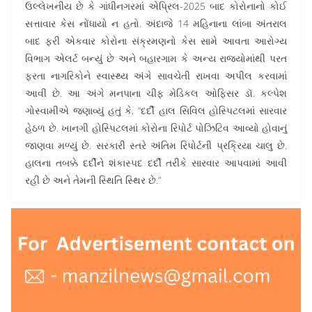
ઉલ્લેખનીય છે કે ગાંધીનગરમાં એપ્રિલ-2025 બાદ કોરોનાનો કોઈ
સત્તાવાર કેસ નોંધાયો ન હતો. અંદાજે 14 મહિનાના લાંબા અંતરાલ
બાદ ફરી એકવાર કોરોના સંક્રમણનો કેસ સામે આવતા આરોગ્ય
વિભાગ એલર્ટ બન્યું છે અને બહારગામ કે અન્ય રાજ્યોમાંથી પરત
ફરતા નાગરિકોને સ્વાસ્થ્ય અંગે સાવચેતી રાખવા અપીલ કરવામાં
આવી છે. આ અંગે મનપાના ચીફ મેડિકલ ઓફિસર ડૉ. કલ્પેશ
ગોસ્વામીએ જણાવ્યું હતું કે, “દર્દી હાલ સિવિલ હોસ્પિટલમાં સારવાર
હેઠળ છે. ખાનગી હોસ્પિટલમાં કોરોના રિપોર્ટ પોઝિટિવ આવ્યો હોવાનું
જાણવા મળ્યું છે. સરકારી સ્તરે અંતિમ રિપોર્ટની પ્રક્રિયા ચાલુ છે.
હાલના તબક્કે દર્દીને શંકાસ્પદ દર્દી તરીકે સારવાર આપવામાં આવી
રહી છે અને તેમની સ્થિતિ સ્થિર છે.”