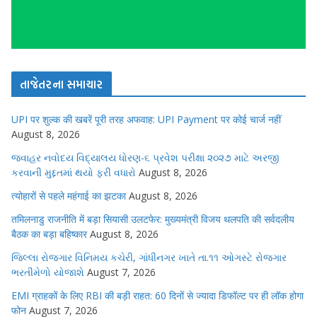
તાજેતરના સમાચાર
UPI पर शुल्क की खबरें पूरी तरह अफवाह: UPI Payment पर कोई चार्ज नहीं
August 8, 2026
જવાહર નવોદય વિદ્યાલય ધોરણ-૬ પ્રવેશ પરીક્ષા ૨૦૨૭ માટે અરજી
કરવાની મુદ્દતમાં થયો ફરી વધારો
August 8, 2026
त्योहारों से पहले महंगाई का झटका
August 8, 2026
तमिलनाडु राजनीति में बड़ा सियासी उलटफेर: मुख्यमंत्री विजय थलपति की सर्वदलीय
बैठक का बड़ा बहिष्कार
August 8, 2026
જિલ્લા રોજગાર વિનિમય કચેરી, ગાંધીનગર ખાતે તા.૧૧ ઓગસ્ટે રોજગાર
ભરતીમેળો યોજાશે
August 7, 2026
EMI ग्राहकों के लिए RBI की बड़ी राहत: 60 दिनों से ज्यादा डिफॉल्ट पर ही लॉक होगा
फोन
August 7, 2026