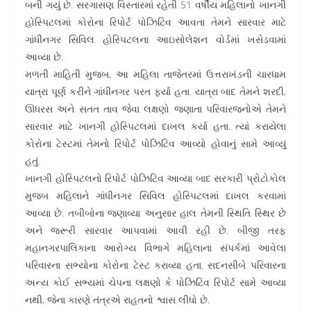
બની ગયું છે. સરગાસણ વિસ્તારમાં રહેતી 51 વર્ષીય મહિલાનો ખાનગી
હોસ્પિટલમાં કોરોના રિપોર્ટ પોઝિટિવ આવતા તેમને સારવાર માટે
ગાંધીનગર સિવિલ હોસ્પિટલના આઇસોલેશન વોર્ડમાં ખસેડવામાં
આવ્યા છે.
મળતી માહિતી મુજબ, આ મહિલા તાજેતરમાં ઉત્તરાખંડની ચારધામ
યાત્રા પૂર્ણ કરીને ગાંધીનગર પરત ફર્યા હતા. યાત્રા બાદ તેમને શરદી,
ઊધરસ અને સતત તાવ જેવા લક્ષણો જણાતા પરિવારજનોએ તેમને
સારવાર માટે ખાનગી હોસ્પિટલમાં દાખલ કર્યા હતા. ત્યાં કરાયેલા
કોરોના ટેસ્ટમાં તેમનો રિપોર્ટ પોઝિટિવ આવ્યો હોવાનું સામે આવ્યું
હતું.
ખાનગી હોસ્પિટલનો રિપોર્ટ પોઝિટિવ આવ્યા બાદ સરકારી પ્રોટોકોલ
મુજબ મહિલાને ગાંધીનગર સિવિલ હોસ્પિટલમાં દાખલ કરવામાં
આવ્યા છે. તબીબોના જણાવ્યા અનુસાર હાલ તેમની સ્થિતિ સ્થિર છે
અને જરૂરી સારવાર આપવામાં આવી રહી છે. બીજી તરફ
મહાનગરપાલિકાના આરોગ્ય વિભાગે મહિલાના સંપર્કમાં આવેલા
પરિવારના સભ્યોના કોરોના ટેસ્ટ કરાવ્યા હતા. સદનસીબે પરિવારના
અન્ય કોઈ સભ્યમાં ચેપના લક્ષણો કે પોઝિટિવ રિપોર્ટ સામે આવ્યા
નથી, જેના કારણે તંત્રએ રાહતનો શ્વાસ લીધો છે.