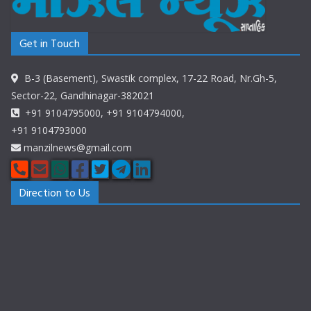
Get in Touch
B-3 (Basement), Swastik complex, 17-22 Road, Nr.Gh-5,
Sector-22, Gandhinagar-382021
+91 9104795000, +91 9104794000,
+91 9104793000
manzilnews@gmail.com
Direction to Us